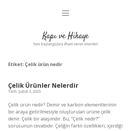
menüyü
Anasayfa
aç
Gizlilik Politikası
Kapı ve Hikaye
Yasal Uyarı
Yeni başlangıçlara ilham veren öneriler!
Hakkımızda
Etiket:
Çelik ürün nedir
Çelik Ürünler Nelerdir
Tarih: Şubat 3, 2025
Çelik ürün nedir? Demir ve karbon elementlerinin
bir araya getirilmesiyle oluşturulan ürüne çelik
denir. Çelik bir alaşımdır. Bu, “Çelik nedir?”
sorusunun cevabıdır. Çeliğin farklı özellikleri, içerdiği