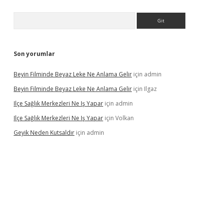
Arama
Son yorumlar
Beyin Filminde Beyaz Leke Ne Anlama Gelir
için
admin
Beyin Filminde Beyaz Leke Ne Anlama Gelir
için
Ilgaz
Ilçe Sağlık Merkezleri Ne Iş Yapar
için
admin
Ilçe Sağlık Merkezleri Ne Iş Yapar
için
Volkan
Geyik Neden Kutsaldır
için
admin
casino giriş