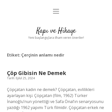
menüyü
Anasayfa
aç
Gizlilik Politikası
Kapı ve Hikaye
Yasal Uyarı
Yeni başlangıçlara ilham veren öneriler!
Hakkımızda
Etiket:
Çerçinin anlamı nedir
Çöp Gibisin Ne Demek
Tarih: Eylül 25, 2024
Çöpçatan kadın ne demek? Çöpçatan, evlilikleri
ayarlayan kişi. Çöpçatan (film, 1962) Türker
İnanoğlu’nun yönettiği ve Safa Önal’ın senaryosunu
yazdığı 1962 yapımı Türk filmidir. Çöpçatan erkek ne