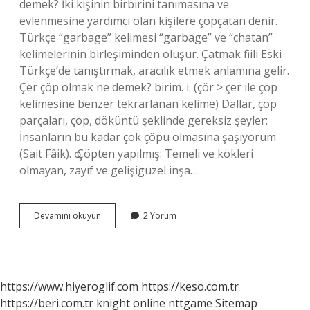
demek? İki kişinin birbirini tanımasına ve
evlenmesine yardımcı olan kişilere çöpçatan denir.
Türkçe “garbage” kelimesi “garbage” ve “chatan”
kelimelerinin birleşiminden oluşur. Çatmak fiili Eski
Türkçe’de tanıştırmak, aracılık etmek anlamına gelir.
Çer çöp olmak ne demek? birim. i. (çör > çer ile çöp
kelimesine benzer tekrarlanan kelime) Dallar, çöp
parçaları, çöp, döküntü şeklinde gereksiz şeyler:
İnsanların bu kadar çok çöpü olmasına şaşıyorum
(Sait Fâik). ѻ Çöpten yapılmış: Temeli ve kökleri
olmayan, zayıf ve gelişigüzel inşa…
Çöp
Devamını okuyun
2 Yorum
Gibisin
Ne
Demek
https://www.hiyeroglif.com
https://keso.com.tr
https://beri.com.tr
knight online
nttgame
Sitemap