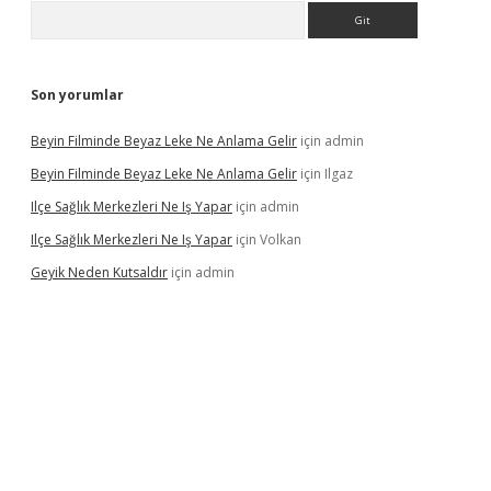
Arama
Son yorumlar
Beyin Filminde Beyaz Leke Ne Anlama Gelir
için
admin
Beyin Filminde Beyaz Leke Ne Anlama Gelir
için
Ilgaz
Ilçe Sağlık Merkezleri Ne Iş Yapar
için
admin
Ilçe Sağlık Merkezleri Ne Iş Yapar
için
Volkan
Geyik Neden Kutsaldır
için
admin
iş