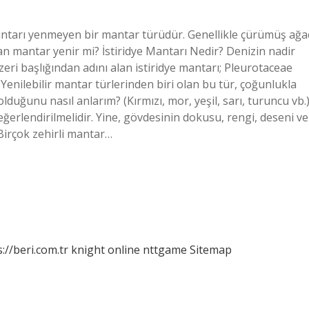
ntarı yenmeyen bir mantar türüdür. Genellikle çürümüş ağa
n mantar yenir mi? İstiridye Mantarı Nedir? Denizin nadir
nzeri başlığından adını alan istiridye mantarı; Pleurotaceae
. Yenilebilir mantar türlerinden biri olan bu tür, çoğunlukla
lduğunu nasıl anlarım? (Kırmızı, mor, yeşil, sarı, turuncu vb.
ğerlendirilmelidir. Yine, gövdesinin dokusu, rengi, deseni ve
 Birçok zehirli mantar…
://beri.com.tr
knight online
nttgame
Sitemap