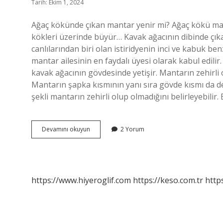
Tarih: Ekim 1, 2024
Ağaç kökünde çıkan mantar yenir mi? Ağaç kökü ma
kökleri üzerinde büyür… Kavak ağacının dibinde çıka
canlılarından biri olan istiridyenin inci ve kabuk be
mantar ailesinin en faydalı üyesi olarak kabul edilir
kavak ağacının gövdesinde yetişir. Mantarın zehirli o
Mantarın şapka kısmının yanı sıra gövde kısmı da de
şekli mantarın zehirli olup olmadığını belirleyebilir.
Ağaç
Devamını okuyun
2 Yorum
Dibinde
Yetişen
Mantarlar
Yenir
Mi
https://www.hiyeroglif.com
https://keso.com.tr
https