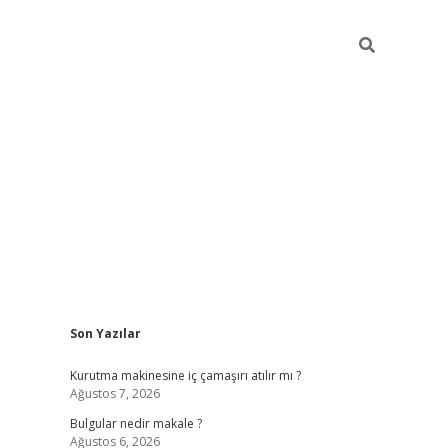
Sidebar
Son Yazılar
vdcasino gi
Kurutma makinesine iç çamaşırı atılır mı ?
Ağustos 7, 2026
Bulgular nedir makale ?
Ağustos 6, 2026