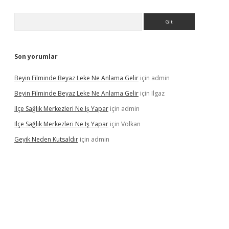
Arama
Son yorumlar
Beyin Filminde Beyaz Leke Ne Anlama Gelir
için
admin
Beyin Filminde Beyaz Leke Ne Anlama Gelir
için
Ilgaz
Ilçe Sağlık Merkezleri Ne Iş Yapar
için
admin
Ilçe Sağlık Merkezleri Ne Iş Yapar
için
Volkan
Geyik Neden Kutsaldır
için
admin
vdcasino giriş