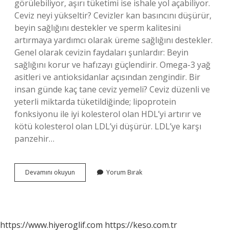
görülebiliyor, aşırı tüketimi ise ishale yol açabiliyor.
Ceviz neyi yükseltir? Cevizler kan basıncını düşürür,
beyin sağlığını destekler ve sperm kalitesini
artırmaya yardımcı olarak üreme sağlığını destekler.
Genel olarak cevizin faydaları şunlardır: Beyin
sağlığını korur ve hafızayı güçlendirir. Omega-3 yağ
asitleri ve antioksidanlar açısından zengindir. Bir
insan günde kaç tane ceviz yemeli? Ceviz düzenli ve
yeterli miktarda tüketildiğinde; lipoprotein
fonksiyonu ile iyi kolesterol olan HDL’yi artırır ve
kötü kolesterol olan LDL’yi düşürür. LDL’ye karşı
panzehir…
Ceviz
Devamını okuyun
Yorum Bırak
Kanı
Sulandırır
Mı
https://www.hiyeroglif.com
https://keso.com.tr