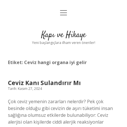
menüyü
Anasayfa
aç
Gizlilik Politikası
Kapı ve Hikaye
Yasal Uyarı
Yeni başlangıçlara ilham veren öneriler!
Hakkımızda
Etiket:
Ceviz hangi organa iyi gelir
Ceviz Kanı Sulandırır Mı
Tarih: Kasım 27, 2024
Çok ceviz yemenin zararları nelerdir? Pek çok
besinde olduğu gibi cevizin de aşırı tüketimi insan
sağlığına olumsuz etkilerde bulunabiliyor: Ceviz
alerjisi olan kişilerde ciddi alerjik reaksiyonlar