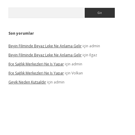
Arama
Son yorumlar
Beyin Filminde Beyaz Leke Ne Anlama Gelir
için
admin
Beyin Filminde Beyaz Leke Ne Anlama Gelir
için
Ilgaz
Ilçe Sağlık Merkezleri Ne Iş Yapar
için
admin
Ilçe Sağlık Merkezleri Ne Iş Yapar
için
Volkan
Geyik Neden Kutsaldır
için
admin
vdcasino giriş