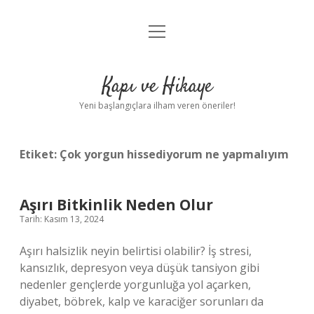
menüyü
Anasayfa
aç
Gizlilik Politikası
Kapı ve Hikaye
Yasal Uyarı
Yeni başlangıçlara ilham veren öneriler!
Hakkımızda
Etiket:
Çok yorgun hissediyorum ne yapmalıyım
Aşırı Bitkinlik Neden Olur
Tarih: Kasım 13, 2024
Aşırı halsizlik neyin belirtisi olabilir? İş stresi,
kansızlık, depresyon veya düşük tansiyon gibi
nedenler gençlerde yorgunluğa yol açarken,
diyabet, böbrek, kalp ve karaciğer sorunları da