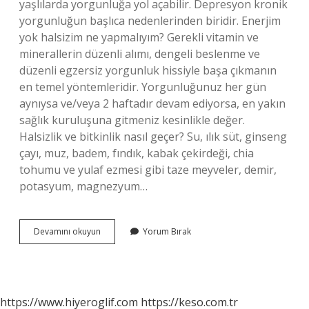
yaşlılarda yorgunluğa yol açabilir. Depresyon kronik
yorgunluğun başlıca nedenlerinden biridir. Enerjim
yok halsizim ne yapmalıyım? Gerekli vitamin ve
minerallerin düzenli alımı, dengeli beslenme ve
düzenli egzersiz yorgunluk hissiyle başa çıkmanın
en temel yöntemleridir. Yorgunluğunuz her gün
aynıysa ve/veya 2 haftadır devam ediyorsa, en yakın
sağlık kuruluşuna gitmeniz kesinlikle değer.
Halsizlik ve bitkinlik nasıl geçer? Su, ılık süt, ginseng
çayı, muz, badem, fındık, kabak çekirdeği, chia
tohumu ve yulaf ezmesi gibi taze meyveler, demir,
potasyum, magnezyum…
Aşırı
Devamını okuyun
Yorum Bırak
Bitkinlik
Neden
Olur
https://www.hiyeroglif.com
https://keso.com.tr