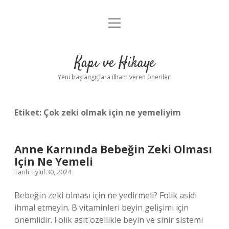
menüyü
Anasayfa
aç
Gizlilik Politikası
Kapı ve Hikaye
Yasal Uyarı
Yeni başlangıçlara ilham veren öneriler!
Hakkımızda
Etiket:
Çok zeki olmak için ne yemeliyim
Anne Karnında Bebeğin Zeki Olması
Için Ne Yemeli
Tarih: Eylül 30, 2024
Bebeğin zeki olması için ne yedirmeli? Folik asidi
ihmal etmeyin. B vitaminleri beyin gelişimi için
önemlidir. Folik asit özellikle beyin ve sinir sistemi