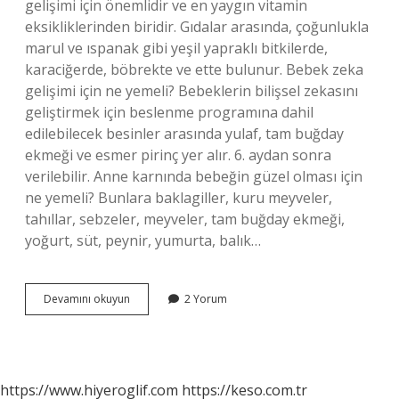
gelişimi için önemlidir ve en yaygın vitamin
eksikliklerinden biridir. Gıdalar arasında, çoğunlukla
marul ve ıspanak gibi yeşil yapraklı bitkilerde,
karaciğerde, böbrekte ve ette bulunur. Bebek zeka
gelişimi için ne yemeli? Bebeklerin bilişsel zekasını
geliştirmek için beslenme programına dahil
edilebilecek besinler arasında yulaf, tam buğday
ekmeği ve esmer pirinç yer alır. 6. aydan sonra
verilebilir. Anne karnında bebeğin güzel olması için
ne yemeli? Bunlara baklagiller, kuru meyveler,
tahıllar, sebzeler, meyveler, tam buğday ekmeği,
yoğurt, süt, peynir, yumurta, balık…
Anne
Devamını okuyun
2 Yorum
Karnında
Bebeğin
Zeki
Olması
Için
https://www.hiyeroglif.com
https://keso.com.tr
Ne