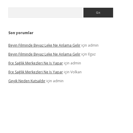
Arama
Son yorumlar
Beyin Filminde Beyaz Leke Ne Anlama Gelir
için
admin
Beyin Filminde Beyaz Leke Ne Anlama Gelir
için
Ilgaz
Ilçe Sağlık Merkezleri Ne Iş Yapar
için
admin
Ilçe Sağlık Merkezleri Ne Iş Yapar
için
Volkan
Geyik Neden Kutsaldır
için
admin
dcasino giriş