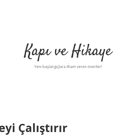
Kapı ve Hikaye
Yeni başlangıçlara ilham veren öneriler!
i Çalıştırır