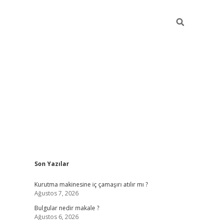
Sidebar
Son Yazılar
vdcasino gi
Kurutma makinesine iç çamaşırı atılır mı ?
Ağustos 7, 2026
Bulgular nedir makale ?
Ağustos 6, 2026