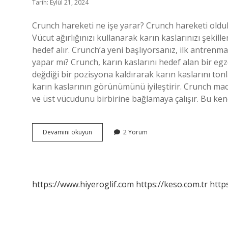
Tarih: Eylül 21, 2024
Crunch hareketi ne işe yarar? Crunch hareketi oldukç
Vücut ağırlığınızı kullanarak karın kaslarınızı şekil
hedef alır. Crunch’a yeni başlıyorsanız, ilk antren
yapar mı? Crunch, karın kaslarını hedef alan bir egz
değdiği bir pozisyona kaldırarak karın kaslarını tonl
karın kaslarının görünümünü iyileştirir. Crunch mach
ve üst vücudunu birbirine bağlamaya çalışır. Bu kendi
Crunch
Devamını okuyun
2 Yorum
Machine
Nereyi
Çalıştırır
https://www.hiyeroglif.com
https://keso.com.tr
https