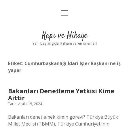
menüyü
Anasayfa
aç
Gizlilik Politikası
Kapı ve Hikaye
Yasal Uyarı
Yeni başlangıçlara ilham veren öneriler!
Hakkımızda
Etiket:
Cumhurbaşkanlığı İdari İşler Başkanı ne iş
yapar
Bakanları Denetleme Yetkisi Kime
Aittir
Tarih: Aralık 15, 2024
Bakanları denetlemek kimin görevi? Türkiye Büyük
Millet Meclisi (TBMM), Türkiye Cumhuriyeti’nin