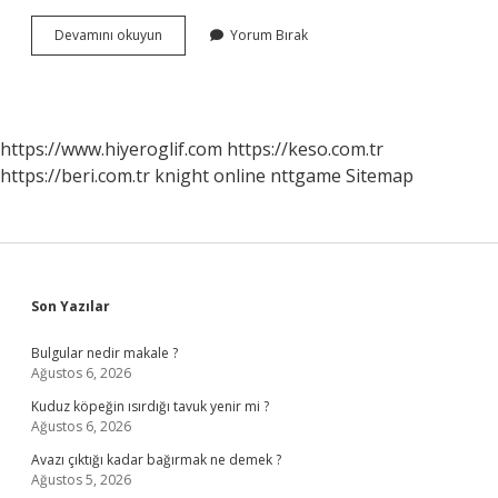
Bakanları
Devamını okuyun
Yorum Bırak
Denetleme
Yetkisi
Kime
Aittir
https://www.hiyeroglif.com
https://keso.com.tr
https://beri.com.tr
knight online
nttgame
Sitemap
Sidebar
Son Yazılar
Bulgular nedir makale ?
Ağustos 6, 2026
Kuduz köpeğin ısırdığı tavuk yenir mi ?
Ağustos 6, 2026
Avazı çıktığı kadar bağırmak ne demek ?
Ağustos 5, 2026