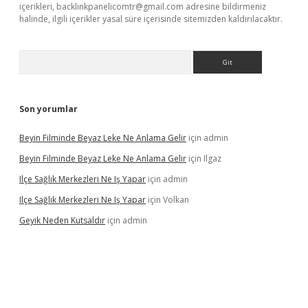
içerikleri,
backlinkpanelicomtr@gmail.com
adresine bildirmeniz
halinde, ilgili içerikler yasal süre içerisinde sitemizden kaldırılacaktır.
Arama
Son yorumlar
Beyin Filminde Beyaz Leke Ne Anlama Gelir
için
admin
Beyin Filminde Beyaz Leke Ne Anlama Gelir
için
Ilgaz
Ilçe Sağlık Merkezleri Ne Iş Yapar
için
admin
Ilçe Sağlık Merkezleri Ne Iş Yapar
için
Volkan
Geyik Neden Kutsaldır
için
admin