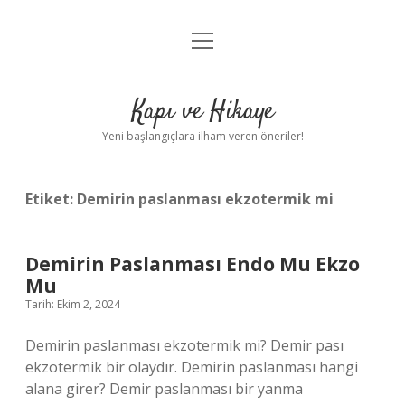
menüyü
Anasayfa
aç
Gizlilik Politikası
Kapı ve Hikaye
Yasal Uyarı
Yeni başlangıçlara ilham veren öneriler!
Hakkımızda
Etiket:
Demirin paslanması ekzotermik mi
Demirin Paslanması Endo Mu Ekzo
Mu
Tarih: Ekim 2, 2024
Demirin paslanması ekzotermik mi? Demir pası
ekzotermik bir olaydır. Demirin paslanması hangi
alana girer? Demir paslanması bir yanma