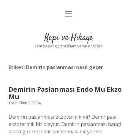
menüyü
Anasayfa
aç
Gizlilik Politikası
Kapı ve Hikaye
Yasal Uyarı
Yeni başlangıçlara ilham veren öneriler!
Hakkımızda
Etiket:
Demirin paslanması nasıl geçer
Demirin Paslanması Endo Mu Ekzo
Mu
Tarih: Ekim 2, 2024
Demirin paslanması ekzotermik mi? Demir pası
ekzotermik bir olaydır. Demirin paslanması hangi
alana girer? Demir paslanması bir yanma