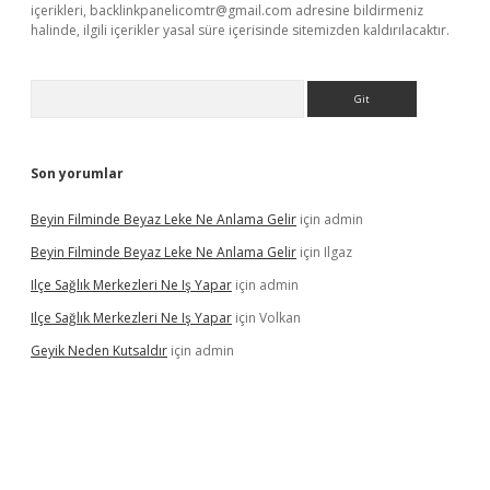
içerikleri,
backlinkpanelicomtr@gmail.com
adresine bildirmeniz
halinde, ilgili içerikler yasal süre içerisinde sitemizden kaldırılacaktır.
Arama
Son yorumlar
Beyin Filminde Beyaz Leke Ne Anlama Gelir
için
admin
Beyin Filminde Beyaz Leke Ne Anlama Gelir
için
Ilgaz
Ilçe Sağlık Merkezleri Ne Iş Yapar
için
admin
Ilçe Sağlık Merkezleri Ne Iş Yapar
için
Volkan
Geyik Neden Kutsaldır
için
admin