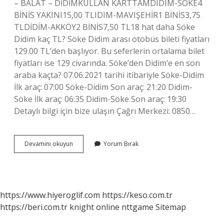
– BALAT – DİDİMKULLAN KARTTAMDIDIM-SÖKE4
BİNİS YAKINI15,00 TLIDIM-MAVIŞEHİR1 BİNİS3,75
TLDİDİM-AKKÖY2 BİNİS7,50 TL18 hat daha Söke
Didim kaç TL? Söke Didim arası otobüs bileti fiyatları
129.00 TL’den başlıyor. Bu seferlerin ortalama bilet
fiyatları ise 129 civarında. Söke’den Didim’e en son
araba kaçta? 07.06.2021 tarihi itibariyle Söke-Didim
İlk araç: 07:00 Söke-Didim Son araç: 21:20 Didim-
Söke İlk araç: 06:35 Didim-Söke Son araç: 19:30
Detaylı bilgi için bize ulaşın Çağrı Merkezi: 0850…
Söke
Devamını okuyun
Yorum Bırak
Didim
Arası
Kaç
Saat
Sürer
https://www.hiyeroglif.com
https://keso.com.tr
https://beri.com.tr
knight online
nttgame
Sitemap