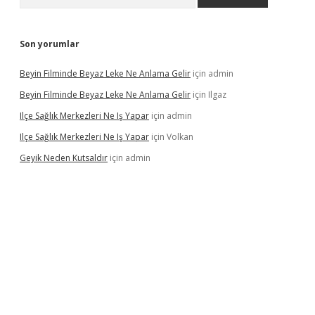
Son yorumlar
Beyin Filminde Beyaz Leke Ne Anlama Gelir
için
admin
Beyin Filminde Beyaz Leke Ne Anlama Gelir
için
Ilgaz
Ilçe Sağlık Merkezleri Ne Iş Yapar
için
admin
Ilçe Sağlık Merkezleri Ne Iş Yapar
için
Volkan
Geyik Neden Kutsaldır
için
admin
vdcasino giriş