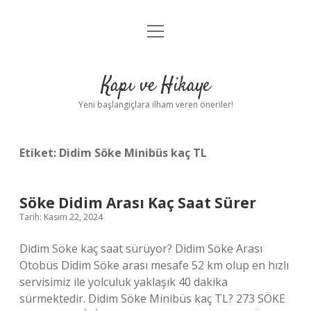
menüyü
Anasayfa
aç
Gizlilik Politikası
Kapı ve Hikaye
Yasal Uyarı
Yeni başlangıçlara ilham veren öneriler!
Hakkımızda
Etiket:
Didim Söke Minibüs kaç TL
Söke Didim Arası Kaç Saat Sürer
Tarih: Kasım 22, 2024
Didim Söke kaç saat sürüyor? Didim Söke Arası
Otobüs Didim Söke arası mesafe 52 km olup en hızlı
servisimiz ile yolculuk yaklaşık 40 dakika
sürmektedir. Didim Söke Minibüs kaç TL? 273 SÖKE