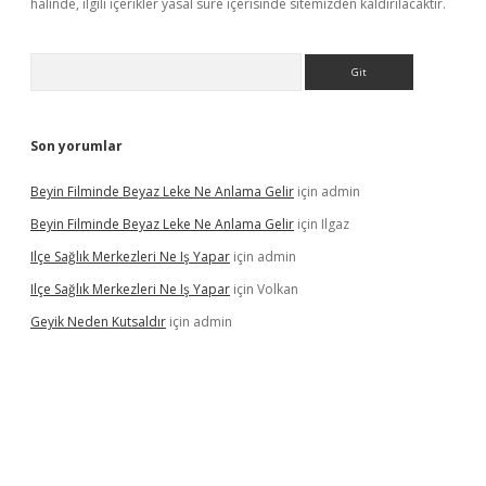
halinde, ilgili içerikler yasal süre içerisinde sitemizden kaldırılacaktır.
Arama
Son yorumlar
Beyin Filminde Beyaz Leke Ne Anlama Gelir
için
admin
Beyin Filminde Beyaz Leke Ne Anlama Gelir
için
Ilgaz
Ilçe Sağlık Merkezleri Ne Iş Yapar
için
admin
Ilçe Sağlık Merkezleri Ne Iş Yapar
için
Volkan
Geyik Neden Kutsaldır
için
admin