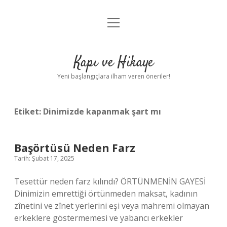
menüyü
Anasayfa
aç
Gizlilik Politikası
Kapı ve Hikaye
Yasal Uyarı
Yeni başlangıçlara ilham veren öneriler!
Hakkımızda
Etiket:
Dinimizde kapanmak şart mı
Başörtüsü Neden Farz
Tarih: Şubat 17, 2025
Tesettür neden farz kılındı? ÖRTÜNMENİN GAYESİ
Dinimizin emrettiği örtünmeden maksat, kadının
zînetini ve zînet yerlerini eşi veya mahremi olmayan
erkeklere göstermemesi ve yabancı erkekler