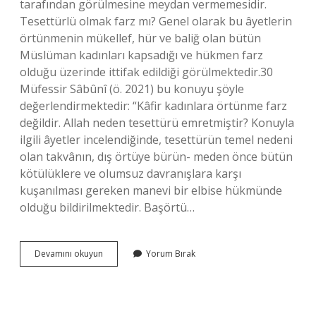
tarafından görülmesine meydan vermemesidir.
Tesettürlü olmak farz mı? Genel olarak bu âyetlerin
örtünmenin mükellef, hür ve baliğ olan bütün
Müslüman kadınları kapsadığı ve hükmen farz
olduğu üzerinde ittifak edildiği görülmektedir.30
Müfessir Sâbûnî (ö. 2021) bu konuyu şöyle
değerlendirmektedir: “Kâfir kadınlara örtünme farz
değildir. Allah neden tesettürü emretmiştir? Konuyla
ilgili âyetler incelendiğinde, tesettürün temel nedeni
olan takvânın, dış örtüye bürün- meden önce bütün
kötülüklere ve olumsuz davranışlara karşı
kuşanılması gereken manevi bir elbise hükmünde
olduğu bildirilmektedir. Başörtü…
Başörtüsü
Devamını okuyun
Yorum Bırak
Neden
Farz