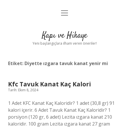
menüyü
Anasayfa
aç
Gizlilik Politikası
Kapı ve Hikaye
Yasal Uyarı
Yeni başlangıçlara ilham veren öneriler!
Hakkımızda
Etiket:
Diyette ızgara tavuk kanat yenir mi
Kfc Tavuk Kanat Kaç Kalori
Tarih: Ekim 8, 2024
1 Adet KFC Kanat Kaç Kaloridir? 1 adet (30,8 gr) 91
kalori içerir. 6 Adet Tavuk Kanat Kaç Kaloridir? 1
porsiyon (120 gr, 6 adet) Lezita ızgara kanat 210
kaloridir. 100 gram Lezita ızgara kanat 27 gram