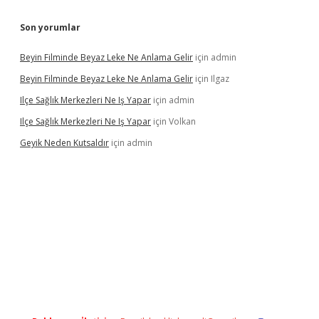
Son yorumlar
Beyin Filminde Beyaz Leke Ne Anlama Gelir
için
admin
Beyin Filminde Beyaz Leke Ne Anlama Gelir
için
Ilgaz
Ilçe Sağlık Merkezleri Ne Iş Yapar
için
admin
Ilçe Sağlık Merkezleri Ne Iş Yapar
için
Volkan
Geyik Neden Kutsaldır
için
admin
dcasino giriş