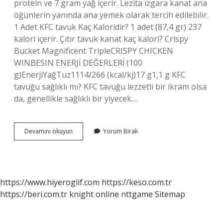
protein ve 7 gram yağ içerir. Lezita ızgara kanat ana
öğünlerin yanında ana yemek olarak tercih edilebilir.
1 Adet KFC tavuk Kaç Kaloridir? 1 adet (87,4 gr) 237
kalori içerir. Çıtır tavuk kanat kaç kalori? Crispy
Bucket Magnificent TripleCRISPY CHICKEN
WINBESIN ENERJİ DEĞERLERİ (100
g)EnerjiYağTuz1114/266 (kcal/kj)17 g1,1 g KFC
tavuğu sağlıklı mı? KFC tavuğu lezzetli bir ikram olsa
da, genellikle sağlıklı bir yiyecek…
Kfc
Devamını okuyun
Yorum Bırak
Tavuk
Kanat
Kaç
Kalori
https://www.hiyeroglif.com
https://keso.com.tr
https://beri.com.tr
knight online
nttgame
Sitemap