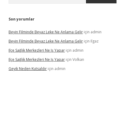
Son yorumlar
Beyin Filminde Beyaz Leke Ne Anlama Gelir
için
admin
Beyin Filminde Beyaz Leke Ne Anlama Gelir
için
Ilgaz
Ilçe Sağlık Merkezleri Ne Iş Yapar
için
admin
Ilçe Sağlık Merkezleri Ne Iş Yapar
için
Volkan
Geyik Neden Kutsaldır
için
admin
dcasino giriş