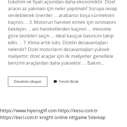
tüketimi ve fiyatı açısından daha ekonomiktir. Dizel
aracın az yakması için neler yapılmalı? Soruya cevap
verilebilecek öneriler. … arabanızı boşa sürmekten
kaçının. … 3. Motorun hareket etmek için ısınmasını
bekleyin. … ani hareketlerden kaçının. … mevsime
göre lastikleri seçin. … ideal kauçuk basıncını takip
edin. … 7. Klima artık lüks. Dizelin dezavantajları
nelerdir? Dizel motorların dezavantajları yüksek
maliyettir: dizel araçlar için ilk maliyetler genellikle
benzinli araçlardan daha yüksektir. … Bakım…
Dizel
Devamını okuyun
Yorum Bırak
Motorlar
Neden
Az
Yakar
https://www.hiyeroglif.com
https://keso.com.tr
https://beri.com.tr
knight online
nttgame
Sitemap