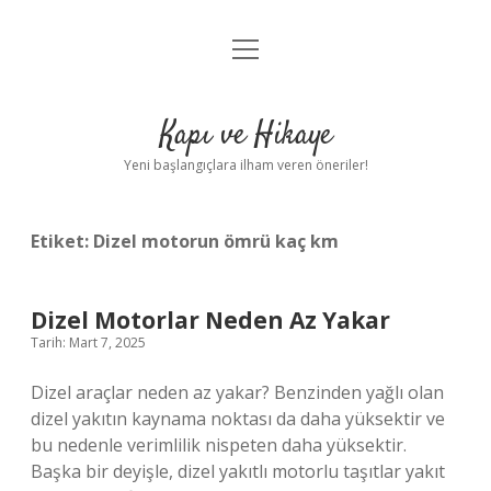
menüyü
Anasayfa
aç
Gizlilik Politikası
Kapı ve Hikaye
Yasal Uyarı
Yeni başlangıçlara ilham veren öneriler!
Hakkımızda
Etiket:
Dizel motorun ömrü kaç km
Dizel Motorlar Neden Az Yakar
Tarih: Mart 7, 2025
Dizel araçlar neden az yakar? Benzinden yağlı olan
dizel yakıtın kaynama noktası da daha yüksektir ve
bu nedenle verimlilik nispeten daha yüksektir.
Başka bir deyişle, dizel yakıtlı motorlu taşıtlar yakıt