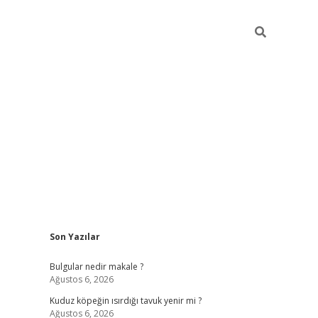
Sidebar
Son Yazılar
vdcasino gi
Bulgular nedir makale ?
Ağustos 6, 2026
Kuduz köpeğin ısırdığı tavuk yenir mi ?
Ağustos 6, 2026