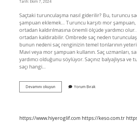
Tarih: Ekim 7, 2024
Saçtaki turunculaşma nasıl giderilir? Bu, turuncu sa
şampuan eklemek… Turuncu karşıtı mor şampuan, b
ortadan kaldırılmasına önemli ölçüde yardımcı olur. 
ortadan kaldırabilir. Ombrede saç neden turuncula
bunun nedeni saç renginizin temel tonlarının yeter
Mavi veya mor şampuan kullanın. Saç uzmanları, sar
yardımcı olduğunu söylüyor. Saçınız balyajlıysa ve
saçı hangi…
Ombreli
Devamını okuyun
Yorum Bırak
Saç
Neden
Turunculaşır
https://www.hiyeroglif.com
https://keso.com.tr
https