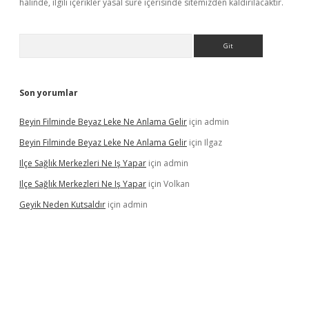
halinde, ilgili içerikler yasal süre içerisinde sitemizden kaldırılacaktır.
Arama
Son yorumlar
Beyin Filminde Beyaz Leke Ne Anlama Gelir
için
admin
Beyin Filminde Beyaz Leke Ne Anlama Gelir
için
Ilgaz
Ilçe Sağlık Merkezleri Ne Iş Yapar
için
admin
Ilçe Sağlık Merkezleri Ne Iş Yapar
için
Volkan
Geyik Neden Kutsaldır
için
admin