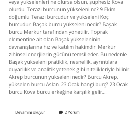
veya yükselenleri ne olursa olsun, şüphesiz Kova
olurdu. Terazi burcunun yükseleni ne? 9 Ekim
doğumlu Terazi burcudur ve yükseleni Koç
burcudur. Başak burcu yükseleni nedir? Başak
burcu Merkür tarafından yönetilir. Toprak
elementine ait olan Başak yükseleninin
davranışlarına hız ve katılım hakimdir. Merkür
zihinsel enerjilerin gücünü temsil eder. Bu nedenle
Başak yükseleni pratiklik, nesnellik, ayrıntılara
duyarlılık ve analitik yetenek gibi nitelikleriyle bilinir.
Akrep burcunun yükseleni nedir? Burcu Akrep,
yükselen burcu Aslan. 23 Ocak hangi burç? 23 Ocak
burcu Kova burcu erkeğine karşılık gelir.…
23
Devamını okuyun
2 Yorum
Ocak
Yükseleni
Nedir