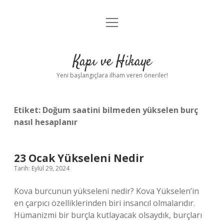
menüyü
Anasayfa
aç
Gizlilik Politikası
Kapı ve Hikaye
Yasal Uyarı
Yeni başlangıçlara ilham veren öneriler!
Hakkımızda
Etiket:
Doğum saatini bilmeden yükselen burç
nasıl hesaplanır
23 Ocak Yükseleni Nedir
Tarih: Eylül 29, 2024
Kova burcunun yükseleni nedir? Kova Yükselen’in
en çarpıcı özelliklerinden biri insancıl olmalarıdır.
Hümanizmi bir burçla kutlayacak olsaydık, burçları