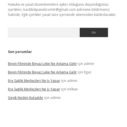
Hukuka ve yasal düzenlemelere aykırı olduğunu düşündüğünüz
içerikleri,
backlinkpanelicomtr@gmail.com
adresine bildirmeniz
halinde, ilgili içerikler yasal süre içerisinde sitemizden kaldırılacaktır.
Arama
Son yorumlar
Beyin Filminde Beyaz Leke Ne Anlama Gelir
için
admin
Beyin Filminde Beyaz Leke Ne Anlama Gelir
için
Ilgaz
Ilçe Sağlık Merkezleri Ne Iş Yapar
için
admin
Ilçe Sağlık Merkezleri Ne Iş Yapar
için
Volkan
Geyik Neden Kutsaldır
için
admin