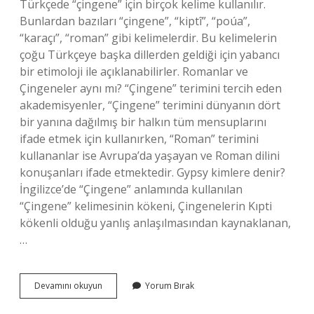
Türkçede “çingene” için birçok kelime kullanılır.
Bunlardan bazıları “çingene”, “kiptî”, “poúa”,
“karaçı”, “roman” gibi kelimelerdir. Bu kelimelerin
çoğu Türkçeye başka dillerden geldiği için yabancı
bir etimoloji ile açıklanabilirler. Romanlar ve
Çingeneler aynı mı? “Çingene” terimini tercih eden
akademisyenler, “Çingene” terimini dünyanın dört
bir yanına dağılmış bir halkın tüm mensuplarını
ifade etmek için kullanırken, “Roman” terimini
kullananlar ise Avrupa’da yaşayan ve Roman dilini
konuşanları ifade etmektedir. Gypsy kimlere denir?
İngilizce’de “Çingene” anlamında kullanılan
“Çingene” kelimesinin kökeni, Çingenelerin Kıpti
kökenli olduğu yanlış anlaşılmasından kaynaklanan,
…
Çingeneler
Devamını okuyun
Yorum Bırak
Çingene
Olmayana