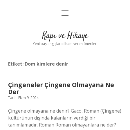
menüyü
Anasayfa
aç
Gizlilik Politikası
Kapı ve Hikaye
Yasal Uyarı
Yeni başlangıçlara ilham veren öneriler!
Hakkımızda
Etiket:
Dom kimlere denir
Çingeneler Çingene Olmayana Ne
Der
Tarih: Ekim 9, 2024
Çingene olmayana ne denir? Gaco, Roman (Çingene)
kültürünün dışında kalanların verdiği bir
tanımlamadır. Roman Roman olmayanlara ne der?