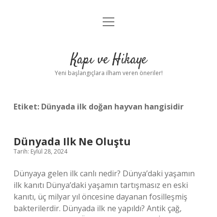
menüyü
Anasayfa
aç
Gizlilik Politikası
Kapı ve Hikaye
Yasal Uyarı
Yeni başlangıçlara ilham veren öneriler!
Hakkımızda
Etiket:
Dünyada ilk doğan hayvan hangisidir
Dünyada Ilk Ne Oluştu
Tarih: Eylül 28, 2024
Dünyaya gelen ilk canlı nedir? Dünya’daki yaşamın
ilk kanıtı Dünya’daki yaşamın tartışmasız en eski
kanıtı, üç milyar yıl öncesine dayanan fosilleşmiş
bakterilerdir. Dünyada ilk ne yapıldı? Antik çağ,