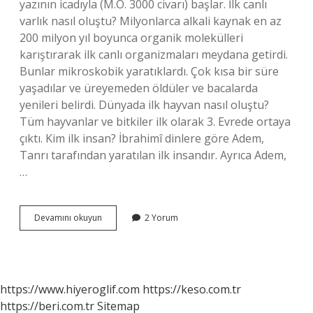
yazının icadıyla (M.Ö. 3000 civarı) başlar. İlk canlı
varlık nasıl oluştu? Milyonlarca alkali kaynak en az
200 milyon yıl boyunca organik molekülleri
karıştırarak ilk canlı organizmaları meydana getirdi.
Bunlar mikroskobik yaratıklardı. Çok kısa bir süre
yaşadılar ve üreyemeden öldüler ve bacalarda
yenileri belirdi. Dünyada ilk hayvan nasıl oluştu?
Tüm hayvanlar ve bitkiler ilk olarak 3. Evrede ortaya
çıktı. Kim ilk insan? İbrahimî dinlere göre Adem,
Tanrı tarafından yaratılan ilk insandır. Ayrıca Adem,
…
Dünyada
Devamını okuyun
2 Yorum
Ilk
Ne
Oluştu
https://www.hiyeroglif.com
https://keso.com.tr
https://beri.com.tr
Sitemap