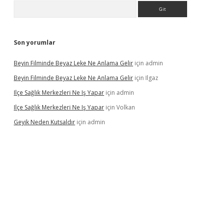
Arama
Son yorumlar
Beyin Filminde Beyaz Leke Ne Anlama Gelir
için
admin
Beyin Filminde Beyaz Leke Ne Anlama Gelir
için
Ilgaz
Ilçe Sağlık Merkezleri Ne Iş Yapar
için
admin
Ilçe Sağlık Merkezleri Ne Iş Yapar
için
Volkan
Geyik Neden Kutsaldır
için
admin
dcasino giriş