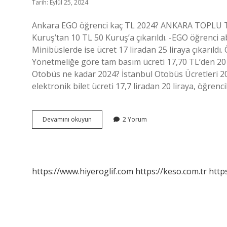
Tarih: Eylül 25, 2024
Ankara EGO öğrenci kaç TL 2024? ANKARA TOPLU TA
Kuruş’tan 10 TL 50 Kuruş’a çıkarıldı. -EGO öğrenci 
Minibüslerde ise ücret 17 liradan 25 liraya çıkarıl
Yönetmeliğe göre tam basım ücreti 17,70 TL’den 20 T
Otobüs ne kadar 2024? İstanbul Otobüs Ücretleri 20
elektronik bilet ücreti 17,7 liradan 20 liraya, öğrenci
Ego
Devamını okuyun
2 Yorum
Öğrenci
Kaç
Tl
2024
https://www.hiyeroglif.com
https://keso.com.tr
https