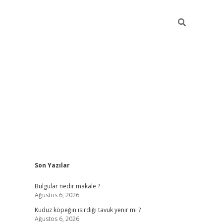
Sidebar
Son Yazılar
vdcasino gi
Bulgular nedir makale ?
Ağustos 6, 2026
Kuduz köpeğin ısırdığı tavuk yenir mi ?
Ağustos 6, 2026