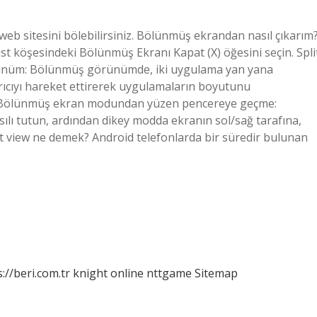
 web sitesini bölebilirsiniz. Bölünmüş ekrandan nasıl çıkarım
t köşesindeki Bölünmüş Ekranı Kapat (X) öğesini seçin. Spli
rünüm: Bölünmüş görünümde, iki uygulama yan yana
ıcıyı hareket ettirerek uygulamaların boyutunu
lir? Bölünmüş ekran modundan yüzen pencereye geçme:
lı tutun, ardından dikey modda ekranın sol/sağ tarafına,
it view ne demek? Android telefonlarda bir süredir bulunan
://beri.com.tr
knight online
nttgame
Sitemap