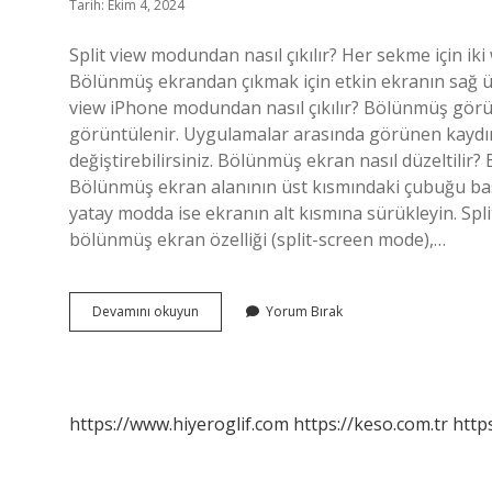
Tarih: Ekim 4, 2024
Split view modundan nasıl çıkılır? Her sekme için iki
Bölünmüş ekrandan çıkmak için etkin ekranın sağ üs
view iPhone modundan nasıl çıkılır? Bölünmüş gö
görüntülenir. Uygulamalar arasında görünen kaydır
değiştirebilirsiniz. Bölünmüş ekran nasıl düzelti
Bölünmüş ekran alanının üst kısmındaki çubuğu bası
yatay modda ise ekranın alt kısmına sürükleyin. Spl
bölünmüş ekran özelliği (split-screen mode),…
Split
Devamını okuyun
Yorum Bırak
View
Nasıl
Kapatılır
https://www.hiyeroglif.com
https://keso.com.tr
https