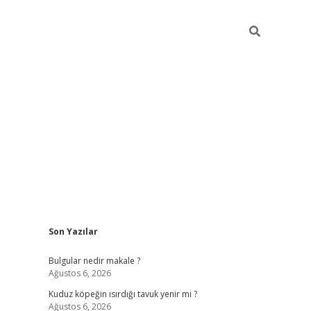
Sidebar
Son Yazılar
vdcasino gi
Bulgular nedir makale ?
Ağustos 6, 2026
Kuduz köpeğin ısırdığı tavuk yenir mi ?
Ağustos 6, 2026