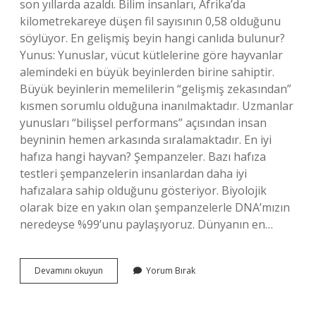
son yıllarda azaldı. Bilim insanları, Afrika’da
kilometrekareye düşen fil sayısının 0,58 olduğunu
söylüyor. En gelişmiş beyin hangi canlıda bulunur?
Yunus: Yunuslar, vücut kütlelerine göre hayvanlar
alemindeki en büyük beyinlerden birine sahiptir.
Büyük beyinlerin memelilerin “gelişmiş zekasından”
kısmen sorumlu olduğuna inanılmaktadır. Uzmanlar
yunusları “bilişsel performans” açısından insan
beyninin hemen arkasında sıralamaktadır. En iyi
hafıza hangi hayvan? Şempanzeler. Bazı hafıza
testleri şempanzelerin insanlardan daha iyi
hafızalara sahip olduğunu gösteriyor. Biyolojik
olarak bize en yakın olan şempanzelerle DNA’mızın
neredeyse %99’unu paylaşıyoruz. Dünyanın en…
Dünyada
Devamını okuyun
Yorum Bırak
En
Gelişmiş
Beyne