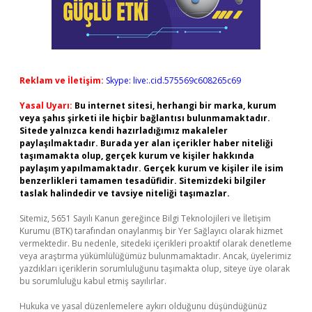
Reklam ve İletişim:
Skype: live:.cid.575569c608265c69
Yasal Uyarı:
Bu internet sitesi, herhangi bir marka, kurum
veya şahıs şirketi ile hiçbir bağlantısı bulunmamaktadır.
Sitede yalnızca kendi hazırladığımız makaleler
paylaşılmaktadır. Burada yer alan içerikler haber niteliği
taşımamakta olup, gerçek kurum ve kişiler hakkında
paylaşım yapılmamaktadır. Gerçek kurum ve kişiler ile isim
benzerlikleri tamamen tesadüfidir. Sitemizdeki bilgiler
taslak halindedir ve tavsiye niteliği taşımazlar.
Sitemiz, 5651 Sayılı Kanun gereğince Bilgi Teknolojileri ve İletişim
Kurumu (BTK) tarafından onaylanmış bir Yer Sağlayıcı olarak hizmet
vermektedir. Bu nedenle, sitedeki içerikleri proaktif olarak denetleme
veya araştırma yükümlülüğümüz bulunmamaktadır. Ancak, üyelerimiz
yazdıkları içeriklerin sorumluluğunu taşımakta olup, siteye üye olarak
bu sorumluluğu kabul etmiş sayılırlar.
Hukuka ve yasal düzenlemelere aykırı olduğunu düşündüğünüz