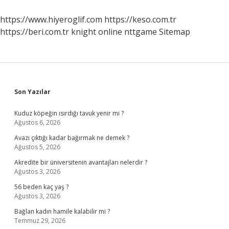
Sahip
Olan
https://www.hiyeroglif.com
https://keso.com.tr
Hayvan
https://beri.com.tr
knight online
nttgame
Sitemap
Nedir
Sidebar
Son Yazılar
Kuduz köpeğin ısırdığı tavuk yenir mi ?
Ağustos 6, 2026
Avazı çıktığı kadar bağırmak ne demek ?
Ağustos 5, 2026
Akredite bir üniversitenin avantajları nelerdir ?
Ağustos 3, 2026
56 beden kaç yaş ?
Ağustos 3, 2026
Bağlan kadın hamile kalabilir mi ?
Temmuz 29, 2026