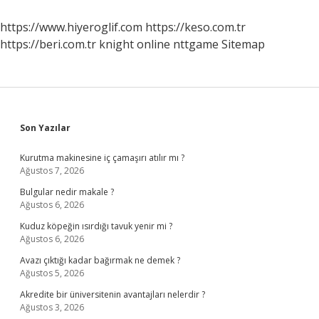
Sahip
Olan
https://www.hiyeroglif.com
https://keso.com.tr
Hayvan
https://beri.com.tr
knight online
nttgame
Sitemap
Nedir
Sidebar
Son Yazılar
Kurutma makinesine iç çamaşırı atılır mı ?
Ağustos 7, 2026
Bulgular nedir makale ?
Ağustos 6, 2026
Kuduz köpeğin ısırdığı tavuk yenir mi ?
Ağustos 6, 2026
Avazı çıktığı kadar bağırmak ne demek ?
Ağustos 5, 2026
Akredite bir üniversitenin avantajları nelerdir ?
Ağustos 3, 2026