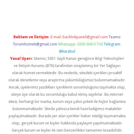
dcasino giriş
Reklam ve İletişim:
E-mail:
backlinkpaneli@gmail.com
Teams:
forumhizmeti@gmail.com
Whatsapp: 0262 606 0 726
Telegram:
@karabul
Yasal Uyarı:
Sitemiz, 5651 Sayılı Kanun gereğince Bilgi Teknolojileri
ve İletişim Kurumu (BTK) tarafından onaylanmış bir Yer Sağlayıcı
olarak hizmet vermektedir. Bu nedenle, sitedeki içerikleri proaktif
olarak denetleme veya araştırma yükümlülüğümüz bulunmamaktadır.
Ancak, üyelerimiz yazdıkları içeriklerin sorumluluğunu taşımakta olup,
siteye üye olarak bu sorumluluğu kabul etmiş sayılırlar. Bu internet
sitesi, herhangi bir marka, kurum veya şahıs şirketi ile hiçbir bağlantısı
bulunmamaktadır. Sitede yalnızca kendi hazırladığımız makaleler
paylaşılmaktadır. Burada yer alan içerikler haber niteliği taşımamakta
olup, gerçek kurum ve kişiler hakkında paylaşım yapılmamaktadır.
Gerçek kurum ve kişiler ile isim benzerlikleri tamamen tesadüfidir.