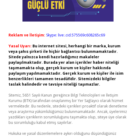
Reklam ve İletişim:
Skype: live:.cid.575569c608265c69
Yasal Uyarı:
Bu internet sitesi, herhangi bir marka, kurum
veya şahıs şirketi ile hiçbir bağlantısı bulunmamaktadır.
Sitede yalnızca kendi hazırladığımız makaleler
paylaşılmaktadır. Burada yer alan içerikler haber niteliği
taşımamakta olup, gerçek kurum ve kişiler hakkında
paylaşım yapılmamaktadır. Gerçek kurum ve kişiler ile isim
benzerlikleri tamamen tesadüfidir. Sitemizdeki bilgiler
taslak halindedir ve tavsiye niteliği taşımazlar.
Sitemiz, 5651 Sayılı Kanun gereğince Bilgi Teknolojileri ve İletişim
Kurumu (BTK) tarafından onaylanmış bir Yer Sağlayıcı olarak hizmet
vermektedir. Bu nedenle, sitedeki içerikleri proaktif olarak denetleme
veya araştırma yükümlülüğümüz bulunmamaktadır. Ancak, üyelerimiz
yazdıkları içeriklerin sorumluluğunu taşımakta olup, siteye üye olarak
bu sorumluluğu kabul etmiş sayılırlar.
Hukuka ve yasal düzenlemelere aykırı olduğunu düşündüğünüz