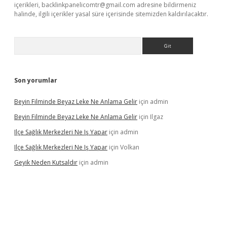
içerikleri,
backlinkpanelicomtr@gmail.com
adresine bildirmeniz
halinde, ilgili içerikler yasal süre içerisinde sitemizden kaldırılacaktır.
Arama
Son yorumlar
Beyin Filminde Beyaz Leke Ne Anlama Gelir
için
admin
Beyin Filminde Beyaz Leke Ne Anlama Gelir
için
Ilgaz
Ilçe Sağlık Merkezleri Ne Iş Yapar
için
admin
Ilçe Sağlık Merkezleri Ne Iş Yapar
için
Volkan
Geyik Neden Kutsaldır
için
admin