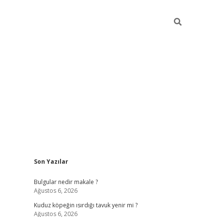
Sidebar
Son Yazılar
vdcasino g
Bulgular nedir makale ?
Ağustos 6, 2026
Kuduz köpeğin ısırdığı tavuk yenir mi ?
Ağustos 6, 2026