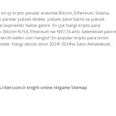
n en iyi kripto paralar arasında Bitcoin, Ethereum, Solana,
 paralar yüksek likidite, yüksek işlem hacmi ve yüksek
al seçenekler haline getirir. En çok hangi kripto para
dı. Bitcoin %154, Ethereum ise %97,74 arttı. Geleneksel yatırı
k tercih edilen coin hangisi? En popüler kripto para birimi
midir. Hangi altcoin alınır 2024? 2024’te Satın Alınabilecek…
://beri.com.tr
knight online
nttgame
Sitemap