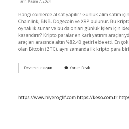
Tarih: Kasım 7, 2024
Hangi coinlerde al sat yapılır? Günlük alım satım içi
Chainlink, BNB, Dogecoin ve XRP bulunur. Bu kripto
oynaklık sunar ve bu da onları günlük işlem için ide
kazandırır? Kripto paralar en karlı yatırım araçlarıy
araçları arasında altın %82,40 getiri elde etti. En ço
olan Bitcoin (BTC), aynı zamanda ilk kripto para biri
Hangi
Devamını okuyun
Yorum Bırak
Coin
Al
Sat
Yapılır
https://www.hiyeroglif.com
https://keso.com.tr
https