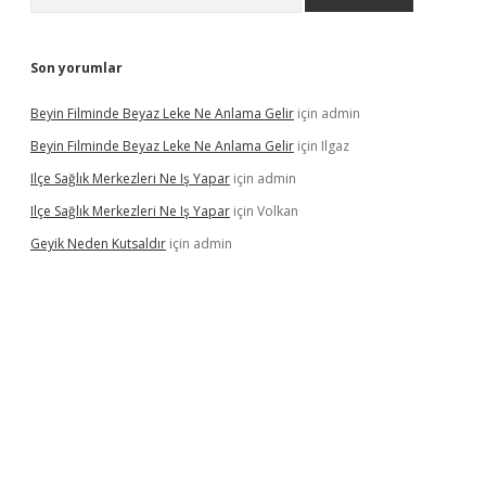
Son yorumlar
Beyin Filminde Beyaz Leke Ne Anlama Gelir
için
admin
Beyin Filminde Beyaz Leke Ne Anlama Gelir
için
Ilgaz
Ilçe Sağlık Merkezleri Ne Iş Yapar
için
admin
Ilçe Sağlık Merkezleri Ne Iş Yapar
için
Volkan
Geyik Neden Kutsaldır
için
admin
vdcasino giriş