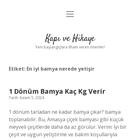
menüyü
Anasayfa
aç
Gizlilik Politikası
Kapı ve Hikaye
Yasal Uyarı
Yeni başlangıçlara ilham veren öneriler!
Hakkımızda
Etiket:
En iyi bamya nerede yetişir
1 Dönüm Bamya Kaç Kg Verir
Tarih: Kasım 5, 2024
1 dönüm tarladan ne kadar bamya çıkar? bamya
toplanabilir. Bu, Amasya çiçek bamyası gibi küçük
meyveli çeşitlerde daha da az görülür. Verim: İyi bir
çeşit ve uygun yetiştirme ve bakım koşullarıyla