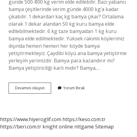
günde 500-800 kg verim elde edilebilir. Bazı yabancı
bamya çeşitlerinde verim günde 4000 kg’a kadar
çıkabilir. 1 dekardan kaç kg bamya çıkar? Ortalama
olarak 1 dekar alandan 50 kg kuru bamya elde
edilebilmektedir. 6 kg taze bamyadan 1 kg kuru
bamya elde edilmektedir. Yüksek rakımlı köylerimiz
dışında hemen hemen her köyde bamya
yetiştirmekteyiz. Çaydibi köyü ana bamya yetiştirme
yerleşim yerimizdir. Bamya para kazandırır mı?
Bamya yetiştiriciliği karlı mıdır? Bamya,…
1
Devamını okuyun
Yorum Bırak
Dönüm
Bamya
Kaç
Kg
Verir
https://www.hiyeroglif.com
https://keso.com.tr
https://beri.com.tr
knight online
nttgame
Sitemap