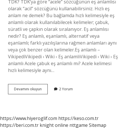
TDK? TDK’ya göre “acele” sözcüğünün eş anlamlısı
olarak “acil” sözcüğünü kullanabilirsiniz. Hızlı eş
anlam ne demek? Bu bağlamda hızlı kelimesiyle eş
anlamlı olarak kullanılabilecek kelimeler; çabuk,
süratli ve çapkın olarak sıralanıyor. Eş anlamlısı
nedir? Eş anlamlı, eşanlamlı, alternatif veya
eşanlamlı; farklı yazılışlarına rağmen anlamları aynı
veya çok benzer olan kelimeler.Eş anlamlı –
VikipediVikipedi › Wiki › Eş anlamlıVikipedi › Wiki › Eş
anlamlı Acele çabuk eş anlamlı mı? Acele kelimesi
hızlı kelimesiyle aynı…
Çabuk
Devamını okuyun
2 Yorum
Ve
Acele
Eş
Anlamlı
Mı
https://www.hiyeroglif.com
https://keso.com.tr
https://beri.com.tr
knight online
nttgame
Sitemap