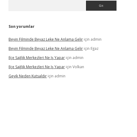
Arama
Son yorumlar
Beyin Filminde Beyaz Leke Ne Anlama Gelir
için
admin
Beyin Filminde Beyaz Leke Ne Anlama Gelir
için
Ilgaz
Ilçe Sağlık Merkezleri Ne Iş Yapar
için
admin
Ilçe Sağlık Merkezleri Ne Iş Yapar
için
Volkan
Geyik Neden Kutsaldır
için
admin
casino giriş