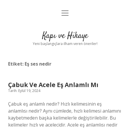
menüyü
Anasayfa
aç
Gizlilik Politikası
Kapı ve Hikaye
Yasal Uyarı
Yeni başlangıçlara ilham veren öneriler!
Hakkımızda
Etiket:
Eş ses nedir
Çabuk Ve Acele Eş Anlamlı Mı
Tarih: Eylül 19, 2024
Çabuk eş anlamlı nedir? Hızlı kelimesinin eş
anlamlısı nedir? Aynı cümlede, hızlı kelimesi anlamını
kaybetmeden başka kelimelerle değiştirilebilir. Bu
kelimeler hızlı ve acelecidir. Acele eş anlamlısı nedir