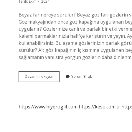
Tarih: Ekim 7, 2024
Beyaz far nereye sürülür? Beyaz göz farı gözlerin 
Göz makyajından önce göz kapağına uygulanan beyaz 
uygulanır? Gözlerinize canlı ve parlak bir etki verm
Kalemi parmaklarınızla hafifçe karıştırın ve yayın. A
kullanabilirsiniz. Bu aşama gözlerinizin parlak gö
sürülür? Alt göz kapağının iç kısmına uygulanan be
sağlamanın yanı sıra yorgun gözlerin daha dinlenm
Beyaz
Devamını okuyun
Yorum Bırak
Göz
Farı
Nasıl
Kullanılır
https://www.hiyeroglif.com
https://keso.com.tr
https