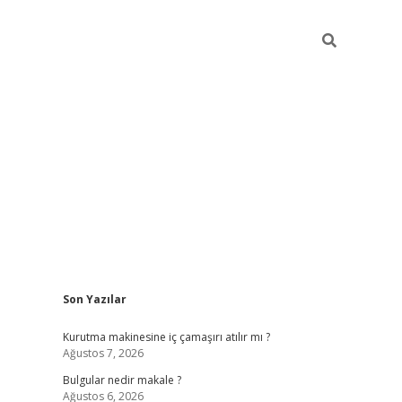
Sidebar
Son Yazılar
vdcasino g
Kurutma makinesine iç çamaşırı atılır mı ?
Ağustos 7, 2026
Bulgular nedir makale ?
Ağustos 6, 2026