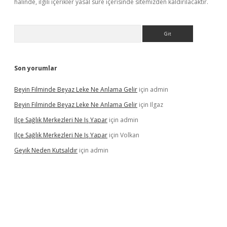
halinde, ilgili içerikler yasal süre içerisinde sitemizden kaldırılacaktır.
Arama
Son yorumlar
Beyin Filminde Beyaz Leke Ne Anlama Gelir
için
admin
Beyin Filminde Beyaz Leke Ne Anlama Gelir
için
Ilgaz
Ilçe Sağlık Merkezleri Ne Iş Yapar
için
admin
Ilçe Sağlık Merkezleri Ne Iş Yapar
için
Volkan
Geyik Neden Kutsaldır
için
admin