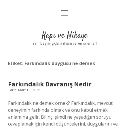
menüyü
Anasayfa
aç
Gizlilik Politikası
Kapı ve Hikaye
Yasal Uyarı
Yeni başlangıçlara ilham veren öneriler!
Hakkımızda
Etiket:
Farkındalık duygusu ne demek
Farkındalık Davranış Nedir
Tarih: Mart 13, 2025
Farkındalık ne demek örnek? Farkındalık, mevcut
deneyimin farkında olmak ve onu kabul etmek
anlamına gelir. Bilinç, şimdi ne yaşadığım soruyu
cevaplamak için kendi düşüncelerini, duygularını ve