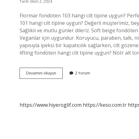
Tarih: Ekim 2, 2024
Flormar fondöten 103 hangi cilt tipine uygun? Perfe
101 hangi cilt tipine uygun? Değerli müşterimiz, be
Sağlıklı ve mutlu günler dileriz. Soft beige fondöten
Veganlar için uygundur. Koruyucu, paraben, talk, ni
yapısıyla ipeksi bir kapatıcılık sağlarken, cilt gözen
lifting fondöten hangi cilt tipine uygun? Nötr alt t
Flormar
Devamını okuyun
2 Yorum
102
Fondöten
Hangi
Renk
https://www.hiyeroglif.com
https://keso.com.tr
https