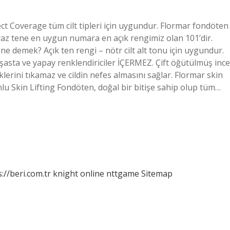
ct Coverage tüm cilt tipleri için uygundur. Flormar fondöten
yaz tene en uygun numara en açık rengimiz olan 101’dir.
 ne demek? Açık ten rengi – nötr cilt alt tonu için uygundur.
şasta ve yapay renklendiriciler İÇERMEZ. Çift öğütülmüş ince
eklerini tıkamaz ve cildin nefes almasını sağlar. Flormar skin
onlu Skin Lifting Fondöten, doğal bir bitişe sahip olup tüm…
://beri.com.tr
knight online
nttgame
Sitemap