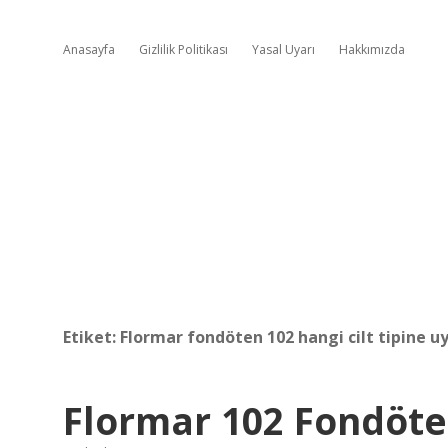
Anasayfa
Gizlilik Politikası
Yasal Uyarı
Hakkımızda
Etiket:
Flormar fondöten 102 hangi cilt tipine u
Flormar 102 Fondöt