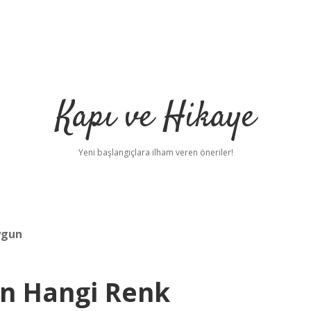
Kapı ve Hikaye
Yeni başlangıçlara ilham veren öneriler!
ygun
en Hangi Renk