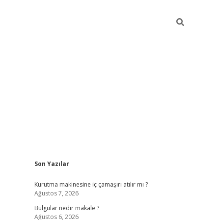
Sidebar
Son Yazılar
vdcasino g
Kurutma makinesine iç çamaşırı atılır mı ?
Ağustos 7, 2026
Bulgular nedir makale ?
Ağustos 6, 2026