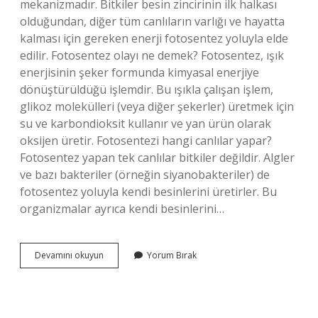
mekanizmadır. Bitkiler besin zincirinin ilk halkası
olduğundan, diğer tüm canlıların varlığı ve hayatta
kalması için gereken enerji fotosentez yoluyla elde
edilir. Fotosentez olayı ne demek? Fotosentez, ışık
enerjisinin şeker formunda kimyasal enerjiye
dönüştürüldüğü işlemdir. Bu ışıkla çalışan işlem,
glikoz molekülleri (veya diğer şekerler) üretmek için
su ve karbondioksit kullanır ve yan ürün olarak
oksijen üretir. Fotosentezi hangi canlılar yapar?
Fotosentez yapan tek canlılar bitkiler değildir. Algler
ve bazı bakteriler (örneğin siyanobakteriler) de
fotosentez yoluyla kendi besinlerini üretirler. Bu
organizmalar ayrıca kendi besinlerini…
Fotosentez
Devamını okuyun
Yorum Bırak
Nedir
12
Sınıf