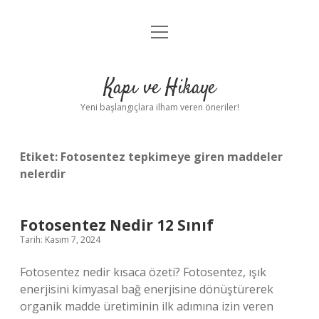
menüyü
Anasayfa
aç
Gizlilik Politikası
Kapı ve Hikaye
Yasal Uyarı
Yeni başlangıçlara ilham veren öneriler!
Hakkımızda
Etiket:
Fotosentez tepkimeye giren maddeler
nelerdir
Fotosentez Nedir 12 Sınıf
Tarih: Kasım 7, 2024
Fotosentez nedir kısaca özeti? Fotosentez, ışık
enerjisini kimyasal bağ enerjisine dönüştürerek
organik madde üretiminin ilk adımına izin veren