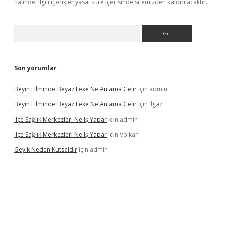
halinde, ilgili içerikler yasal süre içerisinde sitemizden kaldırılacaktır.
Arama
Son yorumlar
Beyin Filminde Beyaz Leke Ne Anlama Gelir
için
admin
Beyin Filminde Beyaz Leke Ne Anlama Gelir
için
Ilgaz
Ilçe Sağlık Merkezleri Ne Iş Yapar
için
admin
Ilçe Sağlık Merkezleri Ne Iş Yapar
için
Volkan
Geyik Neden Kutsaldır
için
admin