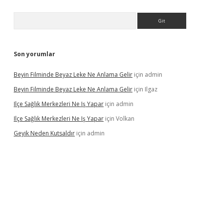
Arama
Son yorumlar
Beyin Filminde Beyaz Leke Ne Anlama Gelir
için
admin
Beyin Filminde Beyaz Leke Ne Anlama Gelir
için
Ilgaz
Ilçe Sağlık Merkezleri Ne Iş Yapar
için
admin
Ilçe Sağlık Merkezleri Ne Iş Yapar
için
Volkan
Geyik Neden Kutsaldır
için
admin
dcasino giriş