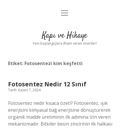
menüyü
Anasayfa
aç
Gizlilik Politikası
Kapı ve Hikaye
Yasal Uyarı
Yeni başlangıçlara ilham veren öneriler!
Hakkımızda
Etiket:
Fotosentezi kim keşfetti
Fotosentez Nedir 12 Sınıf
Tarih: Kasım 7, 2024
Fotosentez nedir kısaca özeti? Fotosentez, ışık
enerjisini kimyasal bağ enerjisine dönüştürerek
organik madde üretiminin ilk adımına izin veren
mekanizmadır. Bitkiler besin zincirinin ilk halkası