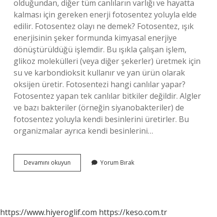
olduğundan, diğer tüm canlıların varlığı ve hayatta
kalması için gereken enerji fotosentez yoluyla elde
edilir. Fotosentez olayı ne demek? Fotosentez, ışık
enerjisinin şeker formunda kimyasal enerjiye
dönüştürüldüğü işlemdir. Bu ışıkla çalışan işlem,
glikoz molekülleri (veya diğer şekerler) üretmek için
su ve karbondioksit kullanır ve yan ürün olarak
oksijen üretir. Fotosentezi hangi canlılar yapar?
Fotosentez yapan tek canlılar bitkiler değildir. Algler
ve bazı bakteriler (örneğin siyanobakteriler) de
fotosentez yoluyla kendi besinlerini üretirler. Bu
organizmalar ayrıca kendi besinlerini…
Fotosentez
Devamını okuyun
Yorum Bırak
Nedir
12
Sınıf
https://www.hiyeroglif.com
https://keso.com.tr