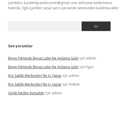
içerikleri,
backlinkpanelicomtr@gmail.com
adresine bildirmeniz
halinde, ilgili içerikler yasal süre içerisinde sitemizden kaldırılacaktır.
Arama
Son yorumlar
Beyin Filminde Beyaz Leke Ne Anlama Gelir
için
admin
Beyin Filminde Beyaz Leke Ne Anlama Gelir
için
Ilgaz
Ilçe Sağlık Merkezleri Ne Iş Yapar
için
admin
Ilçe Sağlık Merkezleri Ne Iş Yapar
için
Volkan
Geyik Neden Kutsaldır
için
admin