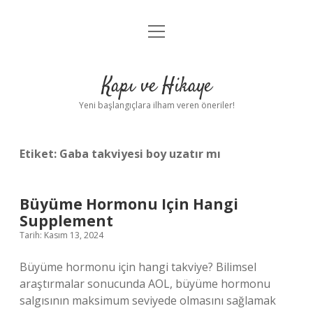
menüyü
Anasayfa
aç
Gizlilik Politikası
Kapı ve Hikaye
Yasal Uyarı
Yeni başlangıçlara ilham veren öneriler!
Hakkımızda
Etiket:
Gaba takviyesi boy uzatır mı
Büyüme Hormonu Için Hangi
Supplement
Tarih: Kasım 13, 2024
Büyüme hormonu için hangi takviye? Bilimsel
araştırmalar sonucunda AOL, büyüme hormonu
salgısının maksimum seviyede olmasını sağlamak