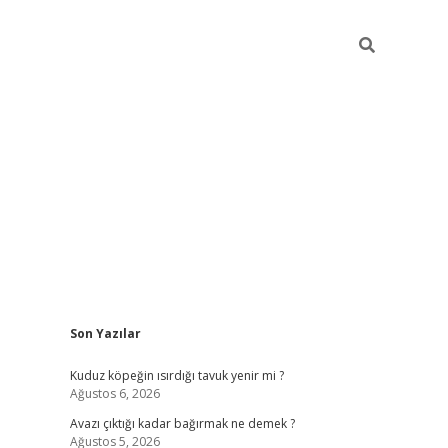
Sidebar
Son Yazılar
vdcasino g
Kuduz köpeğin ısırdığı tavuk yenir mi ?
Ağustos 6, 2026
Avazı çıktığı kadar bağırmak ne demek ?
Ağustos 5, 2026