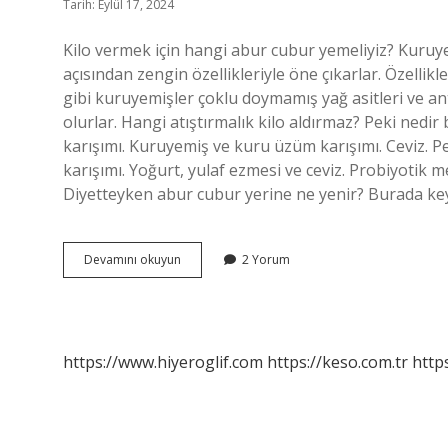
Tarih: Eylül 17, 2024
Kilo vermek için hangi abur cubur yemeliyiz? Kuruyem
açısından zengin özellikleriyle öne çıkarlar. Özellikl
gibi kuruyemişler çoklu doymamış yağ asitleri ve ant
olurlar. Hangi atıştırmalık kilo aldırmaz? Peki ned
karışımı. Kuruyemiş ve kuru üzüm karışımı. Ceviz. 
karışımı. Yoğurt, yulaf ezmesi ve ceviz. Probiyoti
Diyetteyken abur cubur yerine ne yenir? Burada keyif
Hangi
Devamını okuyun
2 Yorum
Abur
Cubur
Kilo
Yapmaz
https://www.hiyeroglif.com
https://keso.com.tr
https