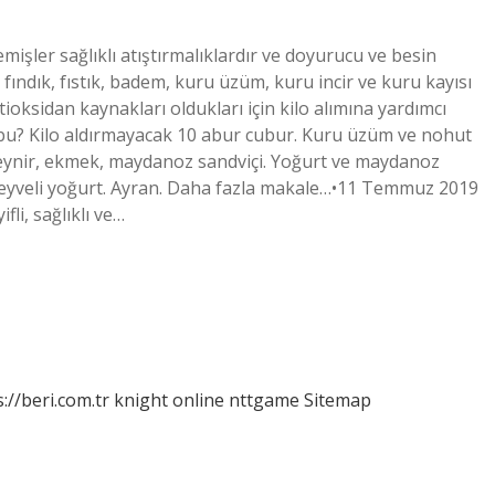
işler sağlıklı atıştırmalıklardır ve doyurucu ve besin
e fındık, fıstık, badem, kuru üzüm, kuru incir ve kuru kayısı
ioksidan kaynakları oldukları için kilo alımına yardımcı
ir bu? Kilo aldırmayacak 10 abur cubur. Kuru üzüm ve nohut
Peynir, ekmek, maydanoz sandviçi. Yoğurt ve maydanoz
k meyveli yoğurt. Ayran. Daha fazla makale…•11 Temmuz 2019
li, sağlıklı ve…
://beri.com.tr
knight online
nttgame
Sitemap