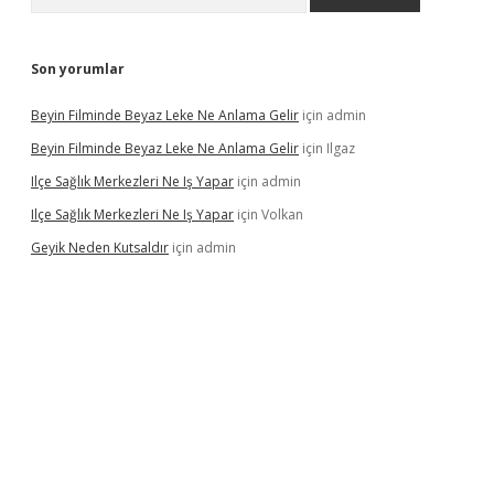
Son yorumlar
Beyin Filminde Beyaz Leke Ne Anlama Gelir
için
admin
Beyin Filminde Beyaz Leke Ne Anlama Gelir
için
Ilgaz
Ilçe Sağlık Merkezleri Ne Iş Yapar
için
admin
Ilçe Sağlık Merkezleri Ne Iş Yapar
için
Volkan
Geyik Neden Kutsaldır
için
admin
dcasino giriş