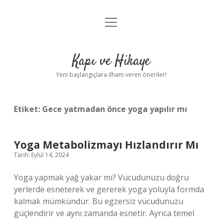
menüyü
Anasayfa
aç
Gizlilik Politikası
Kapı ve Hikaye
Yasal Uyarı
Yeni başlangıçlara ilham veren öneriler!
Hakkımızda
Etiket:
Gece yatmadan önce yoga yapılır mı
Yoga Metabolizmayı Hızlandırır Mı
Tarih: Eylül 14, 2024
Yoga yapmak yağ yakar mı? Vücudunuzu doğru
yerlerde esneterek ve gererek yoga yoluyla formda
kalmak mümkündür. Bu egzersiz vücudunuzu
güçlendirir ve aynı zamanda esnetir. Ayrıca temel