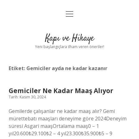
menüyü
Anasayfa
aç
Gizlilik Politikası
Kapı ve Hikaye
Yasal Uyarı
Yeni başlangıçlara ilham veren öneriler!
Hakkımızda
Etiket:
Gemiciler ayda ne kadar kazanır
Gemiciler Ne Kadar Maaş Alıyor
Tarih: Kasım 30, 2024
Gemilerde çalışanlar ne kadar maaş alır? Gemi
mürettebatı maaşları deneyime göre 2024Deneyim
süresi Asgari maaşOrtalama maaş0 – 1
yıl20.600₺29.100₺2 – 4 yıl23.300₺35.900₺5 – 9