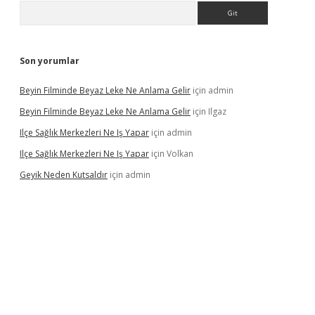
Arama
Son yorumlar
Beyin Filminde Beyaz Leke Ne Anlama Gelir
için
admin
Beyin Filminde Beyaz Leke Ne Anlama Gelir
için
Ilgaz
Ilçe Sağlık Merkezleri Ne Iş Yapar
için
admin
Ilçe Sağlık Merkezleri Ne Iş Yapar
için
Volkan
Geyik Neden Kutsaldır
için
admin
dcasino giriş