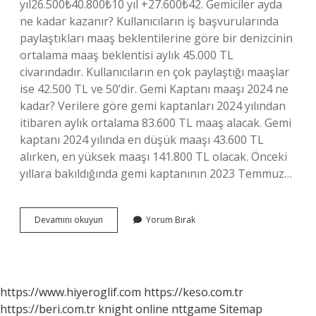
yıl26.500₺40.800₺10 yıl +27.600₺42. Gemiciler ayda
ne kadar kazanır? Kullanıcıların iş başvurularında
paylaştıkları maaş beklentilerine göre bir denizcinin
ortalama maaş beklentisi aylık 45.000 TL
civarındadır. Kullanıcıların en çok paylaştığı maaşlar
ise 42.500 TL ve 50’dir. Gemi Kaptanı maaşı 2024 ne
kadar? Verilere göre gemi kaptanları 2024 yılından
itibaren aylık ortalama 83.600 TL maaş alacak. Gemi
kaptanı 2024 yılında en düşük maaşı 43.600 TL
alırken, en yüksek maaşı 141.800 TL olacak. Önceki
yıllara bakıldığında gemi kaptanının 2023 Temmuz…
Gemiciler
Devamını okuyun
Yorum Bırak
Ne
Kadar
Maaş
Alıyor
https://www.hiyeroglif.com
https://keso.com.tr
https://beri.com.tr
knight online
nttgame
Sitemap