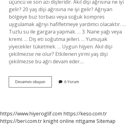
üçüncü ve son azı dişleridir. Akıl dişi ağrısına ne iyi
gelir? 20 yaş dişi ağrısına ne iyi gelir? Ağrıyan
bölgeye buz torbası veya soğuk kompres
uygulamak ağrıyı hafifletmeye yardımcı olacaktır. …
Tuzlu su ile gargara yapmak. … 3. Nane yağı veya
kremi. … Diş eti soğutma jelleri. … Yumuşak
yiyecekler tüketmek. … Uygun hijyen. Akıl dişi
çekilmezse ne olur? Etkilenen yirmi yaş dişi
çekilmezse bu ağrı devam eder.…
Akıl
Devamını okuyun
6 Yorum
Dişi
Kaç
Günde
Çıkar
https://www.hiyeroglif.com
https://keso.com.tr
https://beri.com.tr
knight online
nttgame
Sitemap