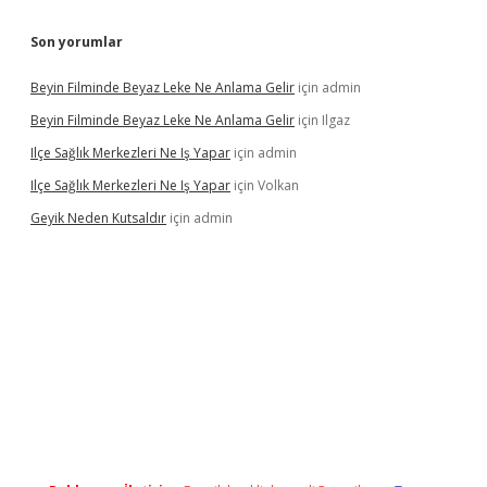
Son yorumlar
Beyin Filminde Beyaz Leke Ne Anlama Gelir
için
admin
Beyin Filminde Beyaz Leke Ne Anlama Gelir
için
Ilgaz
Ilçe Sağlık Merkezleri Ne Iş Yapar
için
admin
Ilçe Sağlık Merkezleri Ne Iş Yapar
için
Volkan
Geyik Neden Kutsaldır
için
admin
iş