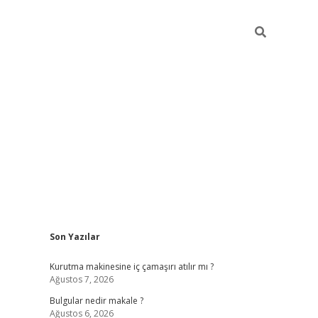
Sidebar
Son Yazılar
vdcasino g
Kurutma makinesine iç çamaşırı atılır mı ?
Ağustos 7, 2026
Bulgular nedir makale ?
Ağustos 6, 2026