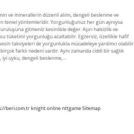
in ve minerallerin düzenli alımı, dengeli beslenme ve
 en temel yöntemleridir. Yorgunluğunuz her gün aynıysa
uruluşuna gitmeniz kesinlikle değer. Aşırı halsizlik ve
su tüketimi yorgunluğu azaltabilir. Egzersiz, özellikle hafif
 ve besin takviyeleri de yorgunlukla mücadeleye yardımcı olabilir
birçok farklı nedeni vardır. Aynı zamanda ciddi bir sağlık
li, iyi uyku, dengeli beslenme,…
://beri.com.tr
knight online
nttgame
Sitemap