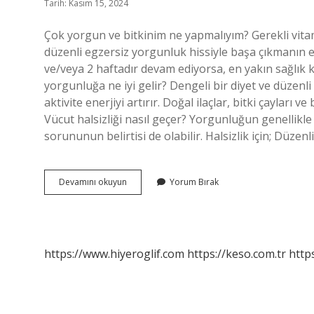
Tarih: Kasım 15, 2024
Çok yorgun ve bitkinim ne yapmalıyım? Gerekli vitam
düzenli egzersiz yorgunluk hissiyle başa çıkmanın
ve/veya 2 haftadır devam ediyorsa, en yakın sağlık k
yorgunluğa ne iyi gelir? Dengeli bir diyet ve düzenli 
aktivite enerjiyi artırır. Doğal ilaçlar, bitki çayları
Vücut halsizliği nasıl geçer? Yorgunluğun genellikle 
sorununun belirtisi de olabilir. Halsizlik için; Düzen
Yorgunluk
Devamını okuyun
Yorum Bırak
Bitkinlik
Için
Ne
Iyi
Gelir
https://www.hiyeroglif.com
https://keso.com.tr
https