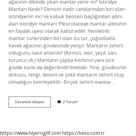
ağacının dibinde çıkan mantar yenir mi? İstiridye
Mantarı Nedir? Denizin nadir canlılarından biri olan
istiridyenin inci ve kabuk benzeri başlığından adını
alan istiridye mantarı; Pleurotaceae mantar ailesinin
en faydalı üyesi olarak kabul edilir. Yenilebilir
mantar türlerinden biri olan bu tür, çoğunlukla
kavak ağacının gövdesinde yetişir. Mantarın zehirli
olduğunu nasıl anlarım? (Kırmızı, mor, yeşil, sarı,
turuncu vb.) Mantarın şapka kısmının yanı sıra
gövde kısmı da değerlendirilmelidir. Yine, gövdesinin
dokusu, rengi, deseni ve şekli mantarın zehirli olup
olmadığını belirleyebilir. Birçok zehirli mantar…
Ağaç
Devamını okuyun
2 Yorum
Dibinde
Yetişen
Mantarlar
Yenir
Mi
https://www.hiyeroglif.com
https://keso.com.tr