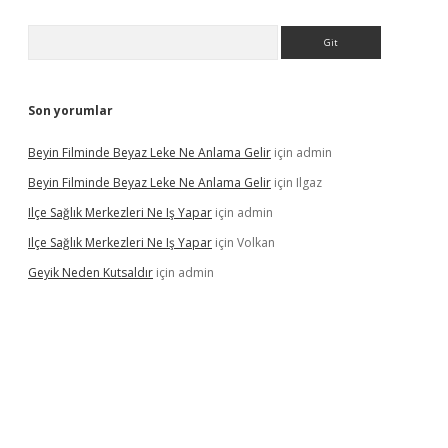
Arama
Son yorumlar
Beyin Filminde Beyaz Leke Ne Anlama Gelir
için
admin
Beyin Filminde Beyaz Leke Ne Anlama Gelir
için
Ilgaz
Ilçe Sağlık Merkezleri Ne Iş Yapar
için
admin
Ilçe Sağlık Merkezleri Ne Iş Yapar
için
Volkan
Geyik Neden Kutsaldır
için
admin
dcasino giriş