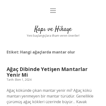
menüyü
Anasayfa
aç
Gizlilik Politikası
Kapı ve Hikaye
Yasal Uyarı
Yeni başlangıçlara ilham veren öneriler!
Hakkımızda
Etiket:
Hangi ağaçlarda mantar olur
Ağaç Dibinde Yetişen Mantarlar
Yenir Mi
Tarih: Ekim 1, 2024
Ağaç kökünde çıkan mantar yenir mi? Ağaç kökü
mantarı yenmeyen bir mantar türüdür. Genellikle
çürümüş ağaç kökleri üzerinde büyür… Kavak