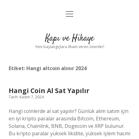
menüyü
Anasayfa
aç
Gizlilik Politikası
Kapı ve Hikaye
Yasal Uyarı
Yeni başlangıçlara ilham veren öneriler!
Hakkımızda
Etiket:
Hangi altcoin alınır 2024
Hangi Coin Al Sat Yapılır
Tarih: Kasım 7, 2024
Hangi coinlerde al sat yapılır? Günlük alım satım için
en iyi kripto paralar arasında Bitcoin, Ethereum,
Solana, Chainlink, BNB, Dogecoin ve XRP bulunur.
Bu kripto paralar yüksek likidite, yüksek işlem hacmi