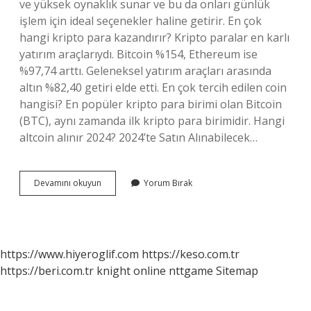
ve yüksek oynaklık sunar ve bu da onları günlük
işlem için ideal seçenekler haline getirir. En çok
hangi kripto para kazandırır? Kripto paralar en karlı
yatırım araçlarıydı. Bitcoin %154, Ethereum ise
%97,74 arttı. Geleneksel yatırım araçları arasında
altın %82,40 getiri elde etti. En çok tercih edilen coin
hangisi? En popüler kripto para birimi olan Bitcoin
(BTC), aynı zamanda ilk kripto para birimidir. Hangi
altcoin alınır 2024? 2024’te Satın Alınabilecek…
Hangi
Devamını okuyun
Yorum Bırak
Coin
Al
Sat
Yapılır
https://www.hiyeroglif.com
https://keso.com.tr
https://beri.com.tr
knight online
nttgame
Sitemap