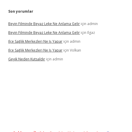
Son yorumlar
Beyin Filminde Beyaz Leke Ne Anlama Gelir
için
admin
Beyin Filminde Beyaz Leke Ne Anlama Gelir
için
Ilgaz
Ilçe Sağlık Merkezleri Ne Iş Yapar
için
admin
Ilçe Sağlık Merkezleri Ne Iş Yapar
için
Volkan
Geyik Neden Kutsaldır
için
admin
dcasino giriş