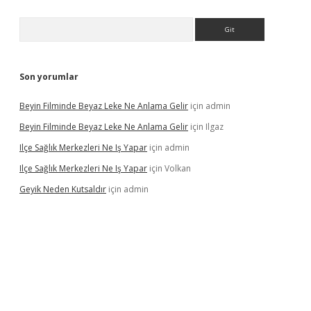
Arama
Son yorumlar
Beyin Filminde Beyaz Leke Ne Anlama Gelir
için
admin
Beyin Filminde Beyaz Leke Ne Anlama Gelir
için
Ilgaz
Ilçe Sağlık Merkezleri Ne Iş Yapar
için
admin
Ilçe Sağlık Merkezleri Ne Iş Yapar
için
Volkan
Geyik Neden Kutsaldır
için
admin
casino giriş