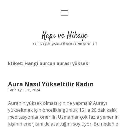
menüyü
Anasayfa
aç
Gizlilik Politikası
Kapı ve Hikaye
Yasal Uyarı
Yeni başlangıçlara ilham veren öneriler!
Hakkımızda
Etiket:
Hangi burcun aurası yüksek
Aura Nasıl Yükseltilir Kadın
Tarih: Eylül 28, 2024
Auranın yüksek olması için ne yapmalı? Aurayı
yükseltmek için öncelikle günlük 15 ila 20 dakikalık
meditasyonlar önerilir. Uzmanlar çok fazla yemenin
kişinin enerjisini de azalttığını söylüyor. Bu nedenle