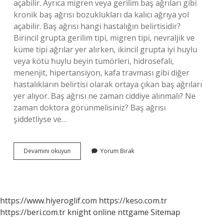
açabilir. Ayrıca migren veya gerilim baş ağrıları gibi
kronik baş ağrısı bozuklukları da kalıcı ağrıya yol
açabilir. Baş ağrısı hangi hastalığın belirtisidir?
Birincil grupta gerilim tipi, migren tipi, nevraljik ve
küme tipi ağrılar yer alırken, ikincil grupta iyi huylu
veya kötü huylu beyin tümörleri, hidrosefali,
menenjit, hipertansiyon, kafa travması gibi diğer
hastalıkların belirtisi olarak ortaya çıkan baş ağrıları
yer alıyor. Baş ağrısı ne zaman ciddiye alınmalı? Ne
zaman doktora görünmelisiniz? Baş ağrısı
şiddetliyse ve…
Baş
Devamını okuyun
Yorum Bırak
Ağrısı
Neyi
Işaret
Eder
https://www.hiyeroglif.com
https://keso.com.tr
https://beri.com.tr
knight online
nttgame
Sitemap