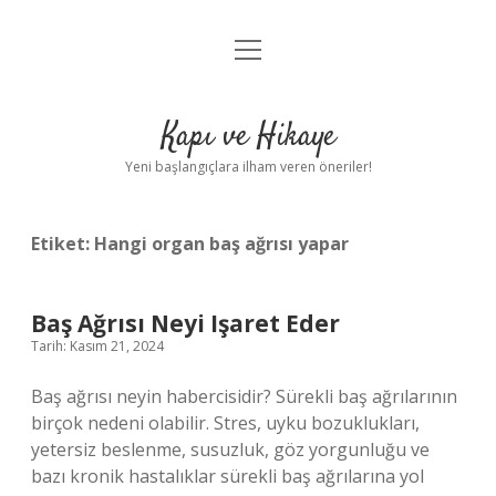
menüyü
Anasayfa
aç
Gizlilik Politikası
Kapı ve Hikaye
Yasal Uyarı
Yeni başlangıçlara ilham veren öneriler!
Hakkımızda
Etiket:
Hangi organ baş ağrısı yapar
Baş Ağrısı Neyi Işaret Eder
Tarih: Kasım 21, 2024
Baş ağrısı neyin habercisidir? Sürekli baş ağrılarının
birçok nedeni olabilir. Stres, uyku bozuklukları,
yetersiz beslenme, susuzluk, göz yorgunluğu ve
bazı kronik hastalıklar sürekli baş ağrılarına yol