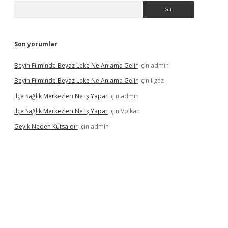
Arama
Son yorumlar
Beyin Filminde Beyaz Leke Ne Anlama Gelir
için
admin
Beyin Filminde Beyaz Leke Ne Anlama Gelir
için
Ilgaz
Ilçe Sağlık Merkezleri Ne Iş Yapar
için
admin
Ilçe Sağlık Merkezleri Ne Iş Yapar
için
Volkan
Geyik Neden Kutsaldır
için
admin
vdcasino giriş