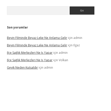
Arama
Son yorumlar
Beyin Filminde Beyaz Leke Ne Anlama Gelir
için
admin
Beyin Filminde Beyaz Leke Ne Anlama Gelir
için
Ilgaz
Ilçe Sağlık Merkezleri Ne Iş Yapar
için
admin
Ilçe Sağlık Merkezleri Ne Iş Yapar
için
Volkan
Geyik Neden Kutsaldır
için
admin
dcasino giriş