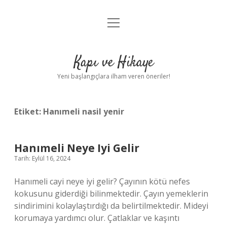
menüyü
Anasayfa
aç
Gizlilik Politikası
Kapı ve Hikaye
Yasal Uyarı
Yeni başlangıçlara ilham veren öneriler!
Hakkımızda
Etiket:
Hanımeli nasil yenir
Hanımeli Neye Iyi Gelir
Tarih: Eylül 16, 2024
Hanımeli cayi neye iyi gelir? Çayının kötü nefes
kokusunu giderdiği bilinmektedir. Çayın yemeklerin
sindirimini kolaylaştırdığı da belirtilmektedir. Mideyi
korumaya yardımcı olur. Çatlaklar ve kaşıntı