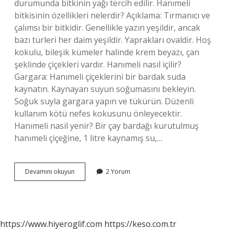
durumunda bitkinin yağı tercih edilir. Hanımeli
bitkisinin özellikleri nelerdir? Açıklama: Tırmanıcı ve
çalımsı bir bitkidir. Genellikle yazın yeşildir, ancak
bazı türleri her daim yeşildir. Yaprakları ovaldir. Hoş
kokulu, bileşik kümeler halinde krem ​​beyazı, çan
şeklinde çiçekleri vardır. Hanımeli nasıl içilir?
Gargara: Hanımeli çiçeklerini bir bardak suda
kaynatın. Kaynayan suyun soğumasını bekleyin.
Soğuk suyla gargara yapın ve tükürün. Düzenli
kullanım kötü nefes kokusunu önleyecektir.
Hanımeli nasil yenir? Bir çay bardağı kurutulmuş
hanımeli çiçeğine, 1 litre kaynamış su,…
Hanımeli
Devamını okuyun
2 Yorum
Neye
Iyi
Gelir
https://www.hiyeroglif.com
https://keso.com.tr