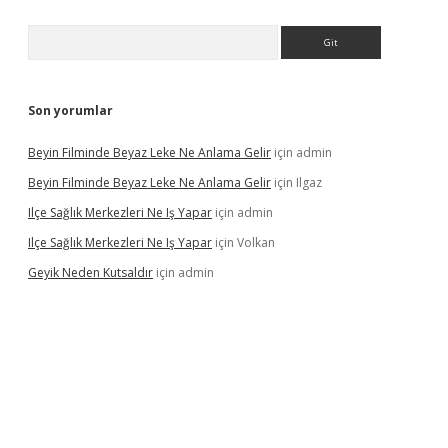
Arama
Son yorumlar
Beyin Filminde Beyaz Leke Ne Anlama Gelir
için
admin
Beyin Filminde Beyaz Leke Ne Anlama Gelir
için
Ilgaz
Ilçe Sağlık Merkezleri Ne Iş Yapar
için
admin
Ilçe Sağlık Merkezleri Ne Iş Yapar
için
Volkan
Geyik Neden Kutsaldır
için
admin
dcasino giriş