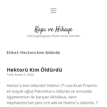
menüyü
Anasayfa
aç
Gizlilik Politikası
Kapı ve Hikaye
Yasal Uyarı
Yeni başlangıçlara ilham veren öneriler!
Hakkımızda
Etiket:
Hectoru kim öldürdü
Hektorü Kim Öldürdü
Tarih: Kasım 5, 2024
Hector’u kim öldürdü? Hektor (Truva Kralı Priam’ın
en büyük oğlu) Patroklus’u öldürdü ve sonunda
Agamemnon ile barışan Akhilleus, tanrı
Hephaistos’tan yeni zırh aldı ve Hektor’u öldürdü. 7