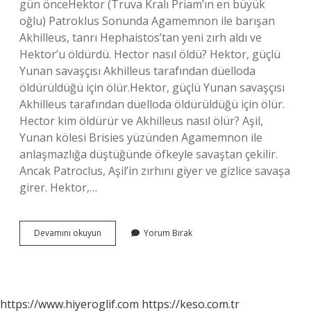
gün önceHektor (Truva Kralı Priam’ın en büyük
oğlu) Patroklus Sonunda Agamemnon ile barışan
Akhilleus, tanrı Hephaistos’tan yeni zırh aldı ve
Hektor’u öldürdü. Hector nasıl öldü? Hektor, güçlü
Yunan savaşçısı Akhilleus tarafından düelloda
öldürüldüğü için ölür.Hektor, güçlü Yunan savaşçısı
Akhilleus tarafından düelloda öldürüldüğü için ölür.
Hector kim öldürür ve Akhilleus nasıl ölür? Aşil,
Yunan kölesi Brisies yüzünden Agamemnon ile
anlaşmazlığa düştüğünde öfkeyle savaştan çekilir.
Ancak Patroclus, Aşil’in zırhını giyer ve gizlice savaşa
girer. Hektor,…
Hektorü
Devamını okuyun
Yorum Bırak
Kim
Öldürdü
https://www.hiyeroglif.com
https://keso.com.tr