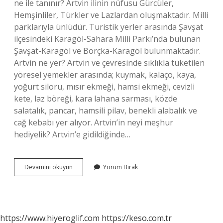
ne ile tanınır? Artvin ilinin nüfusu Gürcüler,
Hemşinliler, Türkler ve Lazlardan oluşmaktadır. Milli
parklarıyla ünlüdür. Turistik yerler arasında Şavşat
ilçesindeki Karagöl-Sahara Milli Parkı’nda bulunan
Şavşat-Karagöl ve Borçka-Karagöl bulunmaktadır.
Artvin ne yer? Artvin ve çevresinde sıklıkla tüketilen
yöresel yemekler arasında; kuymak, kalaço, kaya,
yoğurt siloru, mısır ekmeği, hamsi ekmeği, cevizli
kete, laz böreği, kara lahana sarması, közde
salatalık, pancar, hamsili pilav, benekli alabalık ve
cağ kebabı yer alıyor. Artvin’in neyi meşhur
hediyelik? Artvin’e gidildiğinde…
Artvin
Devamını okuyun
Yorum Bırak
Ne
Yemeği
Meşhur
https://www.hiyeroglif.com
https://keso.com.tr