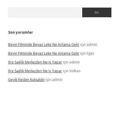
Arama
Son yorumlar
Beyin Filminde Beyaz Leke Ne Anlama Gelir
için
admin
Beyin Filminde Beyaz Leke Ne Anlama Gelir
için
Ilgaz
Ilçe Sağlık Merkezleri Ne Iş Yapar
için
admin
Ilçe Sağlık Merkezleri Ne Iş Yapar
için
Volkan
Geyik Neden Kutsaldır
için
admin
dcasino giriş