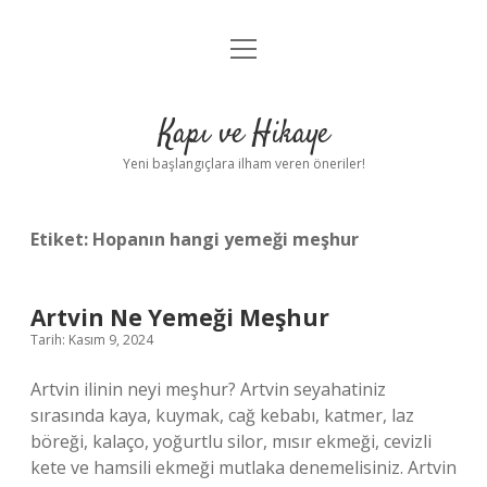
menüyü
Anasayfa
aç
Gizlilik Politikası
Kapı ve Hikaye
Yasal Uyarı
Yeni başlangıçlara ilham veren öneriler!
Hakkımızda
Etiket:
Hopanın hangi yemeği meşhur
Artvin Ne Yemeği Meşhur
Tarih: Kasım 9, 2024
Artvin ilinin neyi meşhur? Artvin seyahatiniz
sırasında kaya, kuymak, cağ kebabı, katmer, laz
böreği, kalaço, yoğurtlu silor, mısır ekmeği, cevizli
kete ve hamsili ekmeği mutlaka denemelisiniz. Artvin