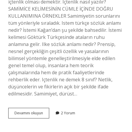
içtenlik olması demektir. Içtenlik nasıl yazılır?
SAMİMİCE KELİMESİNİN CÜMLE İÇİNDE DOĞRU
KULLANIMINA ÖRNEKLER Samimiyetin sorunlarını
tüm yönleriyle sıraladık. Istem türkçe sözlük anlamı
nedir? İstemi Kağan’dan şu şekilde bahsedilir. İstemi
kelimesi Göktürk Türkçesinde ataların ruhu
anlamına gelir. Ilke sözlük anlamı nedir? Prensip,
nesnel gerçekliğin çeşitli özellik ve yasalarının
bilimsel yöntemle genelleştirilmesiyle elde edilen
genel temel olup, insanlara hem teorik
çalışmalarında hem de pratik faaliyetlerinde
rehberlik eder. Içtenlik ne demek 8 sınıf? Netlik,
düşüncelerin ve fikirlerin açık bir şekilde ifade
edilmesidir. Samimiyet, dürüst…
Içtenlik
Devamını okuyun
2 Yorum
Kelimesinin
Sözlük
Anlamı