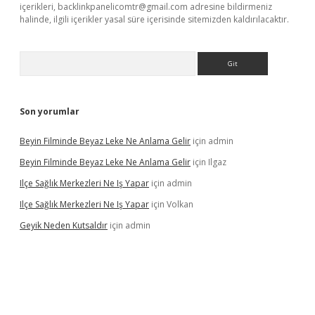
içerikleri,
backlinkpanelicomtr@gmail.com
adresine bildirmeniz
halinde, ilgili içerikler yasal süre içerisinde sitemizden kaldırılacaktır.
Arama
Son yorumlar
Beyin Filminde Beyaz Leke Ne Anlama Gelir
için
admin
Beyin Filminde Beyaz Leke Ne Anlama Gelir
için
Ilgaz
Ilçe Sağlık Merkezleri Ne Iş Yapar
için
admin
Ilçe Sağlık Merkezleri Ne Iş Yapar
için
Volkan
Geyik Neden Kutsaldır
için
admin