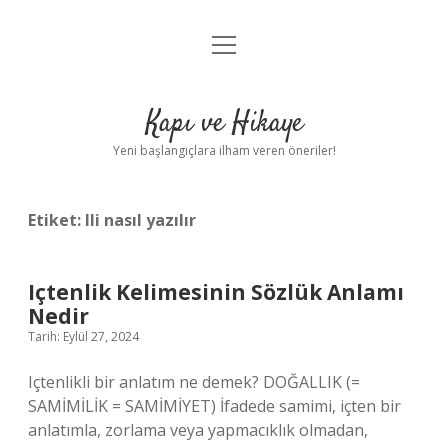
menüyü
Anasayfa
aç
Gizlilik Politikası
Kapı ve Hikaye
Yasal Uyarı
Yeni başlangıçlara ilham veren öneriler!
Hakkımızda
Etiket:
Ili nasıl yazılır
Içtenlik Kelimesinin Sözlük Anlamı
Nedir
Tarih: Eylül 27, 2024
Içtenlikli bir anlatım ne demek? DOĞALLIK (=
SAMİMİLİK = SAMİMİYET) İfadede samimi, içten bir
anlatımla, zorlama veya yapmacıklık olmadan,