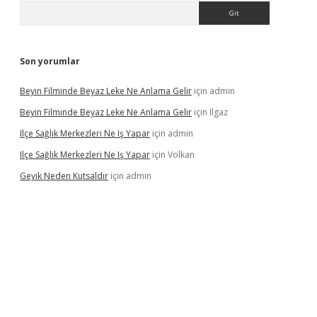
Arama
Son yorumlar
Beyin Filminde Beyaz Leke Ne Anlama Gelir
için
admin
Beyin Filminde Beyaz Leke Ne Anlama Gelir
için
Ilgaz
Ilçe Sağlık Merkezleri Ne Iş Yapar
için
admin
Ilçe Sağlık Merkezleri Ne Iş Yapar
için
Volkan
Geyik Neden Kutsaldır
için
admin
dcasino giriş