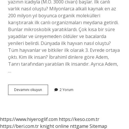
yazının icadıyla (M.Ö. 3000 civarı) başlar. İlk canlı
varlık nasıl oluştu? Milyonlarca alkali kaynak en az
200 milyon yıl boyunca organik molekülleri
karıştırarak ilk canlı organizmaları meydana getirdi.
Bunlar mikroskobik yaratıklardı. Çok kısa bir süre
yaşadılar ve üreyemeden öldüler ve bacalarda
yenileri belirdi. Dünyada ilk hayvan nasıl oluştu?
Tüm hayvanlar ve bitkiler ilk olarak 3. Evrede ortaya
çıktı. Kim ilk insan? İbrahimî dinlere göre Adem,
Tanrı tarafından yaratılan ilk insandır. Ayrıca Adem,
…
Dünyada
Devamını okuyun
2 Yorum
Ilk
Ne
Oluştu
https://www.hiyeroglif.com
https://keso.com.tr
https://beri.com.tr
knight online
nttgame
Sitemap