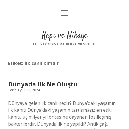
menüyü
Anasayfa
aç
Gizlilik Politikası
Kapı ve Hikaye
Yasal Uyarı
Yeni başlangıçlara ilham veren öneriler!
Hakkımızda
Etiket:
İlk canlı kimdir
Dünyada Ilk Ne Oluştu
Tarih: Eylül 28, 2024
Dünyaya gelen ilk canlı nedir? Dünya’daki yaşamın
ilk kanıtı Dünya’daki yaşamın tartışmasız en eski
kanıtı, üç milyar yıl öncesine dayanan fosilleşmiş
bakterilerdir. Dünyada ilk ne yapıldı? Antik çağ,