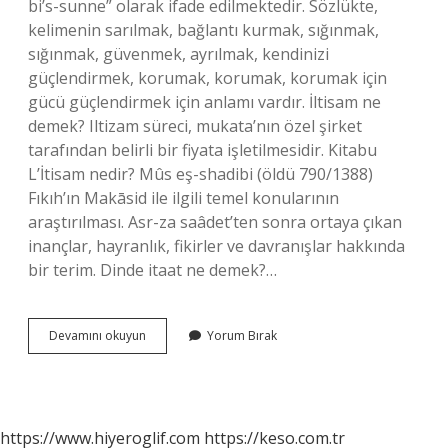
bi’s-sunne” olarak ifade edilmektedir. Sözlükte,
kelimenin sarılmak, bağlantı kurmak, sığınmak,
sığınmak, güvenmek, ayrılmak, kendinizi
güçlendirmek, korumak, korumak, korumak için
gücü güçlendirmek için anlamı vardır. İltisam ne
demek? Iltizam süreci, mukata’nın özel şirket
tarafından belirli bir fiyata işletilmesidir. Kitabu
L’İtisam nedir? Mûs eş-shadibi (öldü 790/1388)
Fıkıh’ın Makāsid ile ilgili temel konularının
araştırılması. Asr-za saâdet’ten sonra ortaya çıkan
inançlar, hayranlık, fikirler ve davranışlar hakkında
bir terim. Dinde itaat ne demek?…
Dinde
Devamını okuyun
Yorum Bırak
Itisam
Ne
Demek
https://www.hiyeroglif.com
https://keso.com.tr