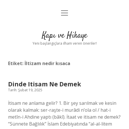
menüyü
Anasayfa
aç
Gizlilik Politikası
Kapı ve Hikaye
Yasal Uyarı
Yeni başlangıçlara ilham veren öneriler!
Hakkımızda
Etiket:
İltizam nedir kısaca
Dinde Itisam Ne Demek
Tarih: Şubat 19, 2025
İtisam ne anlama gelir? 1. Bir şey sarılmak ve kesin
olarak kalmak: ser-raşte-i murâdi n’ola ol / hat-i
metîn-i Ahdine yaptı (bâkî). İtaat ve itisam ne demek?
“Sünnete Bağlılık” İslam Edebiyatında “al-al-litem