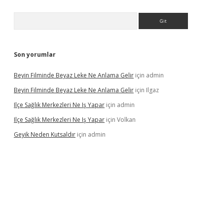
Arama
Son yorumlar
Beyin Filminde Beyaz Leke Ne Anlama Gelir
için
admin
Beyin Filminde Beyaz Leke Ne Anlama Gelir
için
Ilgaz
Ilçe Sağlık Merkezleri Ne Iş Yapar
için
admin
Ilçe Sağlık Merkezleri Ne Iş Yapar
için
Volkan
Geyik Neden Kutsaldır
için
admin
dcasino giriş