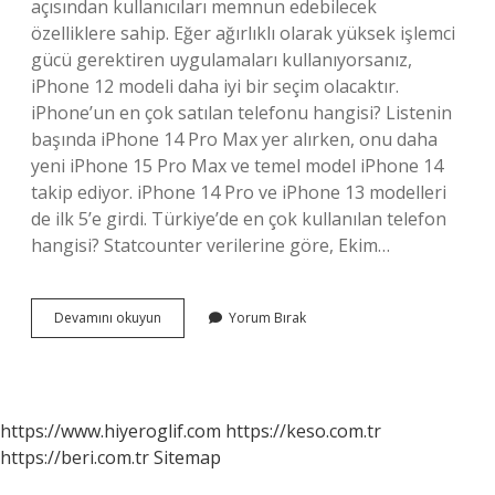
açısından kullanıcıları memnun edebilecek
özelliklere sahip. Eğer ağırlıklı olarak yüksek işlemci
gücü gerektiren uygulamaları kullanıyorsanız,
iPhone 12 modeli daha iyi bir seçim olacaktır.
iPhone’un en çok satılan telefonu hangisi? Listenin
başında iPhone 14 Pro Max yer alırken, onu daha
yeni iPhone 15 Pro Max ve temel model iPhone 14
takip ediyor. iPhone 14 Pro ve iPhone 13 modelleri
de ilk 5’e girdi. Türkiye’de en çok kullanılan telefon
hangisi? Statcounter verilerine göre, Ekim…
Türkiyede
Devamını okuyun
Yorum Bırak
En
Çok
Satılan
Iphone
Modeli
https://www.hiyeroglif.com
https://keso.com.tr
Hangisi
https://beri.com.tr
Sitemap