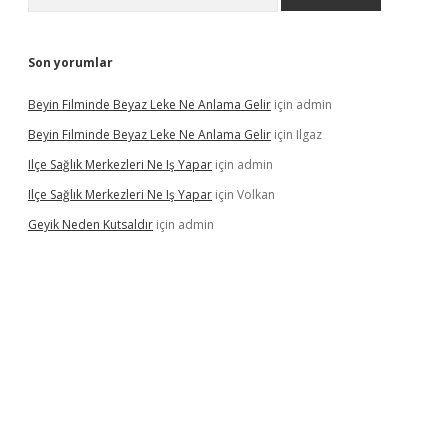
Son yorumlar
Beyin Filminde Beyaz Leke Ne Anlama Gelir
için
admin
Beyin Filminde Beyaz Leke Ne Anlama Gelir
için
Ilgaz
Ilçe Sağlık Merkezleri Ne Iş Yapar
için
admin
Ilçe Sağlık Merkezleri Ne Iş Yapar
için
Volkan
Geyik Neden Kutsaldır
için
admin
dcasino giriş