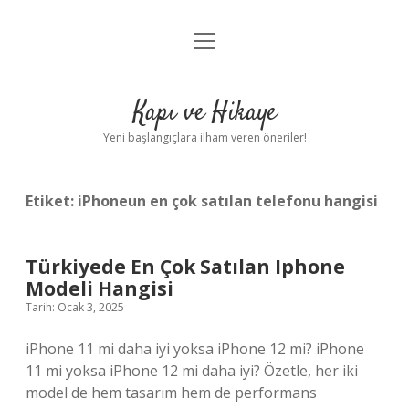
menüyü
Anasayfa
aç
Gizlilik Politikası
Kapı ve Hikaye
Yasal Uyarı
Yeni başlangıçlara ilham veren öneriler!
Hakkımızda
Etiket:
iPhoneun en çok satılan telefonu hangisi
Türkiyede En Çok Satılan Iphone
Modeli Hangisi
Tarih: Ocak 3, 2025
iPhone 11 mi daha iyi yoksa iPhone 12 mi? iPhone
11 mi yoksa iPhone 12 mi daha iyi? Özetle, her iki
model de hem tasarım hem de performans