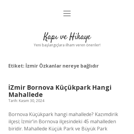
menüyü
Anasayfa
aç
Gizlilik Politikası
Kapı ve Hikaye
Yasal Uyarı
Yeni başlangıçlara ilham veren öneriler!
Hakkımızda
Etiket:
İzmir Özkanlar nereye bağlıdır
İZmir Bornova Küçükpark Hangi
Mahallede
Tarih: Kasım 30, 2024
Bornova Küçükpark hangi mahallede? Kazımdirik
ilçesi; İzmir’in Bornova ilçesindeki 45 mahalleden
biridir. Mahallede Küçük Park ve Büyük Park