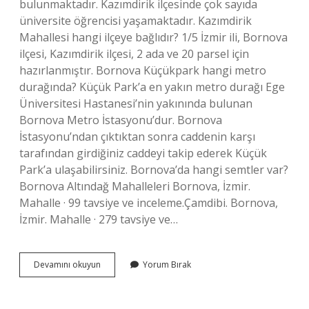
bulunmaktadır. Kazımdirik ilçesinde çok sayıda
üniversite öğrencisi yaşamaktadır. Kazımdirik
Mahallesi hangi ilçeye bağlıdır? 1/5 İzmir ili, Bornova
ilçesi, Kazımdirik ilçesi, 2 ada ve 20 parsel için
hazırlanmıştır. Bornova Küçükpark hangi metro
durağında? Küçük Park’a en yakın metro durağı Ege
Üniversitesi Hastanesi’nin yakınında bulunan
Bornova Metro İstasyonu’dur. Bornova
İstasyonu’ndan çıktıktan sonra caddenin karşı
tarafından girdiğiniz caddeyi takip ederek Küçük
Park’a ulaşabilirsiniz. Bornova’da hangi semtler var?
Bornova Altındağ Mahalleleri Bornova, İzmir.
Mahalle · 99 tavsiye ve inceleme.Çamdibi. Bornova,
İzmir. Mahalle · 279 tavsiye ve…
İZmir
Devamını okuyun
Yorum Bırak
Bornova
Küçükpark
Hangi