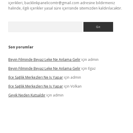
içerikleri,
backlinkpanelicomtr@gmail.com
adresine bildirmeniz
halinde, ilgili içerikler yasal süre içerisinde sitemizden kaldırılacaktır.
Arama
Son yorumlar
Beyin Filminde Beyaz Leke Ne Anlama Gelir
için
admin
Beyin Filminde Beyaz Leke Ne Anlama Gelir
için
Ilgaz
Ilçe Sağlık Merkezleri Ne Iş Yapar
için
admin
Ilçe Sağlık Merkezleri Ne Iş Yapar
için
Volkan
Geyik Neden Kutsaldır
için
admin