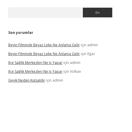
Arama
Son yorumlar
Beyin Filminde Beyaz Leke Ne Anlama Gelir
için
admin
Beyin Filminde Beyaz Leke Ne Anlama Gelir
için
Ilgaz
Ilçe Sağlık Merkezleri Ne Iş Yapar
için
admin
Ilçe Sağlık Merkezleri Ne Iş Yapar
için
Volkan
Geyik Neden Kutsaldır
için
admin
dcasino giriş