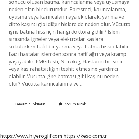
sonucu oluşan batma, karıncalanma veya uyuşmaya
neden olan bir durumdur. Parestezi, karıncalanma,
uyuşma veya karıncalanmaya ek olarak, yanma ve
ciltte kaşıntı gibi diğer hislere de neden olur. Vücutta
iğne batma hissi için hangi doktora gidilir? İşlem
sırasında iğneler veya elektrotlar kaslara
sokulurken hafif bir yanma veya batma hissi olabilir.
Bazı hastalar işlemden sonra hafif ağrı veya kramp
yaşayabilir. EMG testi, Nörolog; Hastanın bir sinir
veya kas rahatsızlığını teşhis etmesine yardımcı
olabilir. Vücutta iğne batması gibi kaşıntı neden
olur? Vücutta karıncalanma ve…
Vücuda
Devamını okuyun
Yorum Bırak
Neden
Iğne
Batar
Gibi
Olması
https://www.hiyeroglif.com
https://keso.com.tr