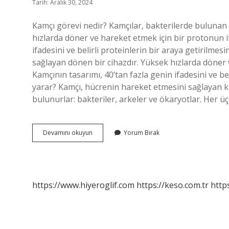
Tarih: Aralık 30, 2024
Kamçı görevi nedir? Kamçılar, bakterilerde bulunan
hızlarda döner ve hareket etmek için bir protonun iti
ifadesini ve belirli proteinlerin bir araya getirilmes
sağlayan dönen bir cihazdır. Yüksek hızlarda döner v
Kamçının tasarımı, 40’tan fazla genin ifadesini ve beli
yarar? Kamçı, hücrenin hareket etmesini sağlayan kı
bulunurlar: bakteriler, arkeler ve ökaryotlar. Her ü
Kamçı
Devamını okuyun
Yorum Bırak
Ne
Sağlar
https://www.hiyeroglif.com
https://keso.com.tr
https