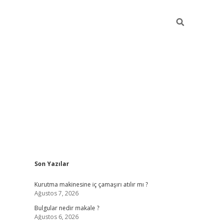
Sidebar
Son Yazılar
vdcasino
Kurutma makinesine iç çamaşırı atılır mı ?
Ağustos 7, 2026
Bulgular nedir makale ?
Ağustos 6, 2026